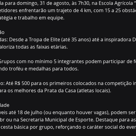
a para domingo, 31 de agosto, às 7h30, na Escola Agrícola 
etidores enfrentarão um trajeto de 4 km, com 15 a 25 obstác
tratégia e trabalho em equipe.
ão
das: Desde a Tropa de Elite (até 35 anos) até a inspiradora D
loriza todas as faixas etárias.
 Grupos com no mínimo 5 integrantes podem participar de 
ndo troféu e medalhas para todos.
: Até R$ 500 para os primeiros colocados na competição in
a os melhores da Prata da Casa (atletas locais).
edade
veis até 18 de julho (ou enquanto houver vagas), podem ser f
 ou na Secretaria Municipal de Esporte. Destaque para as
sta básica por grupo, reforçando o caráter social do eve