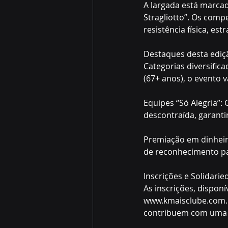
A largada está marcad
Stragliotto”. Os comp
resistência física, es
Destaques desta ediç
Categorias diversifica
(67+ anos), o evento va
Equipes “Só Alegria”:
descontraída, garanti
Premiação em dinheiro
de reconhecimento par
Inscrições e Solidari
As inscrições, disponí
www.kmaisclube.com.br
contribuem com uma ce