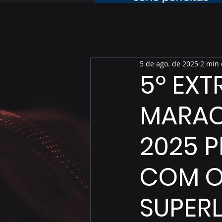
5 de ago. de 2025
2 min 
5º EX
MARAC
2025 
COM O
SUPER