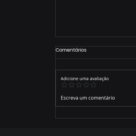
Comentários
Adicione uma avaliação
José Alfredo relembra
Escreva um comentário
parte de sua trajetória de
vida e como foi acolhido
por Hélio Peluffo