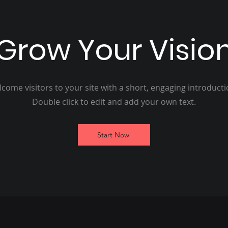
Grow Your Visio
come visitors to your site with a short, engaging introduct
Double click to edit and add your own text.
Start Now