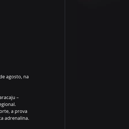
de agosto, na 
racaju – 
gional. 
rte, a prova 
a adrenalina.