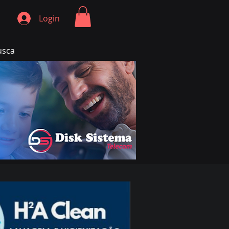
Login
usca