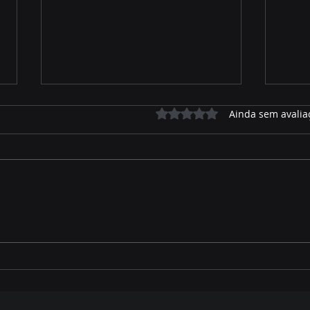
Avaliado com 0 de 5 estrelas.
Ainda sem avalia
Priori EPI protege seu pai o
Marc
ano todo - Feliz dia dos
dest
Pais
e fo
can
est