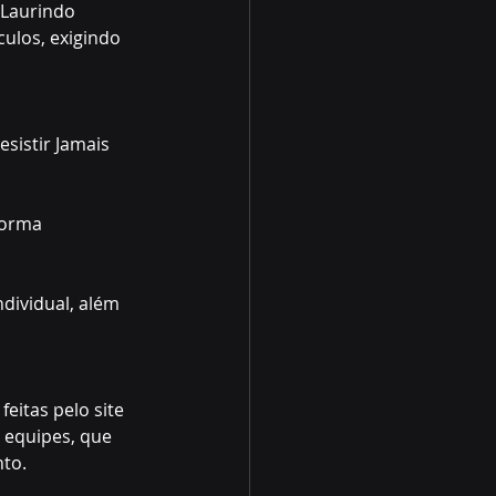
“Laurindo 
ulos, exigindo 
esistir Jamais 
forma 
dividual, além 
eitas pelo site 
 equipes, que 
nto.