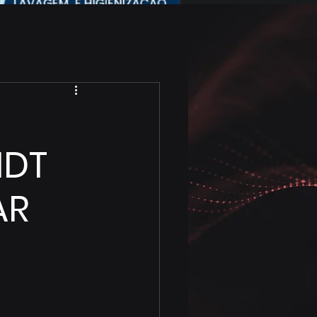
NDT
AR