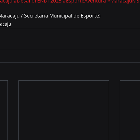
acaju
#DesafioFENDT2025
#EsporteAventura
#MaracajuMS
Maracaju / Secretaria Municipal de Esporte)
acaju