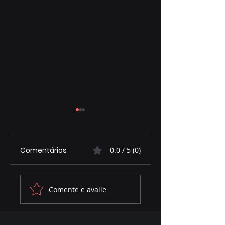
Comentários
0.0 / 5 (0)
Assembleia
MARACA NA TELA
Comente e avalie
contribui para
ESTREIA COM
ambiente
BATEPAPO
favorável ao
DESCONTRÁIDO E