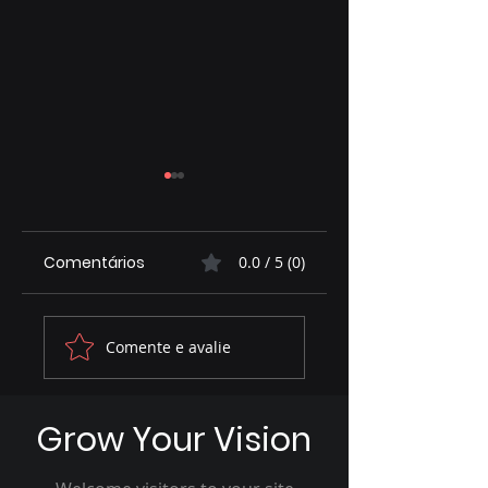
Comentários
0.0 / 5 (0)
Assembleia
MARACA NA TELA
Comente e avalie
contribui para
ESTREIA COM
ambiente
BATEPAPO
favorável ao
DESCONTRÁIDO E
Grow Your Vision
crescimento
REFLEXIVO COM O
econômico de
VEREADOR DIOG