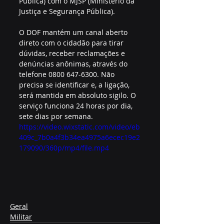
Pública) com o MJSP (Ministério da 
Justiça e Segurança Pública). 
O DOF mantém um canal aberto 
direto com o cidadão para tirar 
dúvidas, receber reclamações e 
denúncias anônimas, através do 
telefone 0800 647-6300. Não 
precisa se identificar e, a ligação, 
será mantida em absoluto sigilo. O 
serviço funciona 24 horas por dia, 
sete dias por semana.
https://video.wixstatic.com/video/eb
409c_7b0a4f3b34ea4975a6ecec19e2
179090/360p/mp4/file.mp4
Geral
Militar