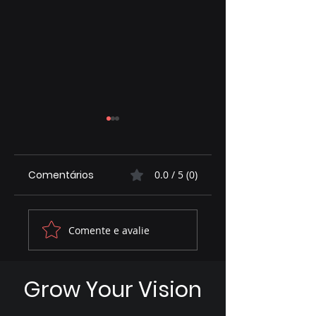
Comentários
0.0 / 5 (0)
Marcelo Miranda
Convenção do
Comente e avalie
(PP) é destaque
PSDB oficializa
em ato político e
Viviane Luiza co
fortalece pré-
candidata a
Grow Your Vision
candidatura a
deputada federa
deputado