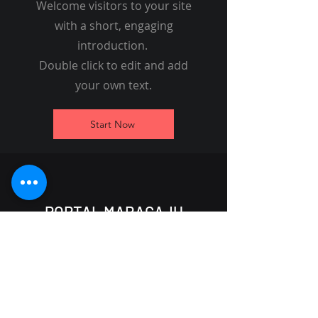
Welcome visitors to your site
estadual em MS
with a short, engaging
introduction.
Double click to edit and add
your own text.
Start Now
PORTAL MARACAJU
(67) 99800-9242
portalmaracaju@gmail.com
Rua Lazara de Souza Lima, 2606
Maracaju - MS,
79152-694