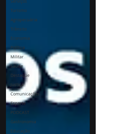
Serviços
Turismo
Agropecuária
Trânsito
Economia
Política
Militar
Saúde
Destaque
Justiça
Comunicações
Esporte
PODCAST
Gastronomia
Educação