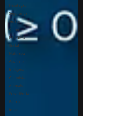
Habitação
Segurança
Videos
Clima
RELIGIÃO
Social
Natureza
Governo
Indigena
Colunista
Animais
Previdência
Bairros
Idoso