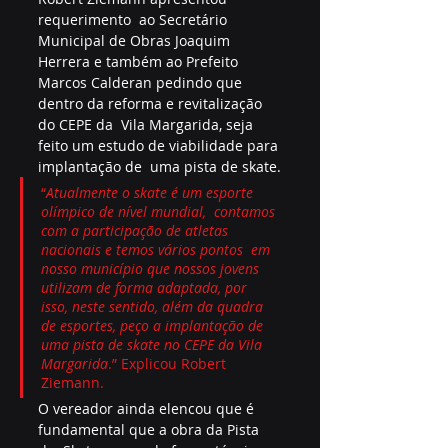
requerimento  ao Secretário 
Municipal de Obras Joaquim 
Herrera e também ao Prefeito  
Marcos Calderan pedindo que 
dentro da reforma e revitalização 
do CEPE da  Vila Margarida, seja 
feito um estudo de viabilidade para 
implantação de  uma pista de skate.
“
Atualmente o skate é um esporte 
olímpico de nível mundial,  contamos 
com a participação de atletas 
nacionais e temos vários pontos  em 
nosso município que nossos jovens 
utilizam de forma adaptada, por  
isso, neste sentido, além da quadra 
de esportes, peço a implantação de  
uma pista de skate no CEPE da Vila 
Margarida
.” Explicou Robert 
Ziemann.
O vereador ainda elencou que é 
fundamental que a obra da Pista 