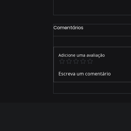
Comentários
Adicione uma avaliação
ZONEAMENTO AMBIENTAL
Escreva um comentário
DO RIO SALOBRA MOBILIZA
LIDERANÇAS EM MIRANDA