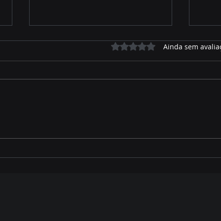
Avaliado com 0 de 5 estrelas.
Ainda sem avalia
José Alfredo relembra
MARA
parte de sua trajetória de
COM
vida e como foi acolhido
DES
por Hélio Peluffo
REF
VER