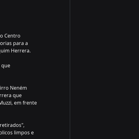
o Centro 
orias para a 
quim Herrera.
 que 
airro Neném 
rrera que 
Muzzi, em frente 
etirados", 
licos limpos e 