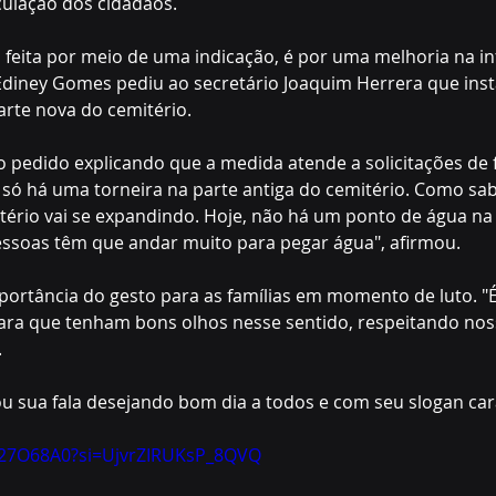
culação dos cidadãos.
, feita por meio de uma indicação, é por uma melhoria na in
Ediney Gomes pediu ao secretário Joaquim Herrera que ins
arte nova do cemitério.
 o pedido explicando que a medida atende a solicitações de
, só há uma torneira na parte antiga do cemitério. Como sa
tério vai se expandindo. Hoje, não há um ponto de água na
essoas têm que andar muito para pegar água", afirmou.
portância do gesto para as famílias em momento de luto. "
para que tenham bons olhos nesse sentido, respeitando nos
.
ou sua fala desejando bom dia a todos e com seu slogan cara
FM27O68A0?si=UjvrZIRUKsP_8QVQ