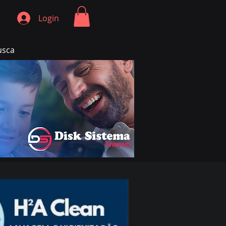
Login
usca