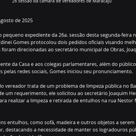
26 sessão da camara de vereadores de Maracaju
Agosto de 2025
o pequeno expediente da 26a. sessão desta segunda-feira n
 Edinei Gomes protocolou dois pedidos oficiais visando melh
es foram direcionadas ao secretário municipal de Obras, Joa
dente da Casa e aos colegas parlamentares, além do público
 pelas redes sociais, Gomes iniciou seu pronunciamento.
o vereador trata de um problema de limpeza pública no B
e um requerimento, ele solicitou ao secretário Joaquim He
ra realizar a limpeza e retirada de entulhos na rua Nestor 
ns entulhos, como sofá, madeira e outros objetos a serem r
r, destacando a necessidade de manter os logradouros púb