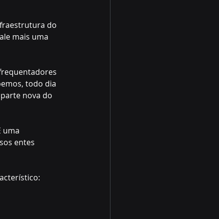
fraestrutura do 
tale mais uma 
 frequentadores 
bemos, todo dia 
 parte nova do 
É uma 
sos entes 
cterístico: 