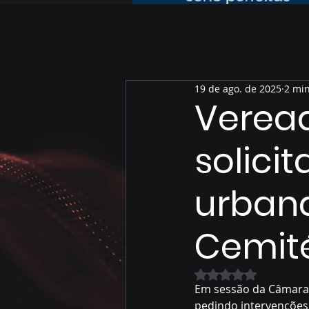
19 de ago. de 2025
2 min
Verea
solici
urbana
Cemité
Avaliado com NaN 
Em sessão da Câmara, 
pedindo intervenções