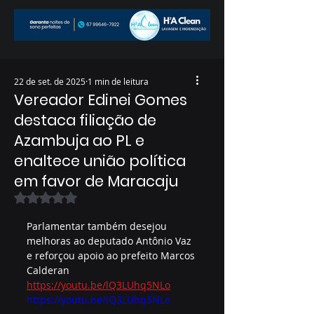
22 de set. de 2025
1 min de leitura
Vereador Edinei Gomes
destaca filiação de
Azambuja ao PL e
enaltece união política
em favor de Maracaju
Avaliado com NaN de 5 estrelas.
Parlamentar também desejou 
melhoras ao deputado Antônio Vaz 
e reforçou apoio ao prefeito Marcos 
Calderan
https://youtu.be/lQ3LUhq5NLo
https://youtu.be/lQ3LUhq5NLo