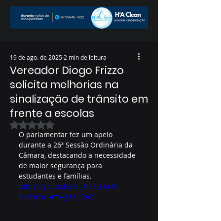
19 de ago. de 2025
2 min de leitura
Vereador Diogo Frizzo
solicita melhorias na
sinalização de trânsito em
frente a escolas
Avaliado com NaN de 5 estrelas.
O parlamentar fez um apelo 
durante a 26ª Sessão Ordinária da 
Câmara, destacando a necessidade 
de maior segurança para 
estudantes e famílias.
https://youtu.be/Sl_Hp8_Lhs8?
si=Yyxm_xmv-g1dpRak