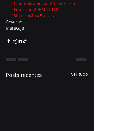
#CâmaraMunicipal
#DiogoFrizzo
#Educação
#GEMUTRAN
#Sinalização
#Escolas
Governo
Maracaju
Posts recentes
Ver tudo