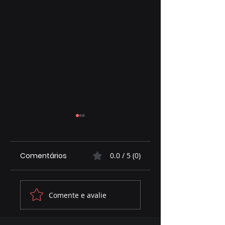
Comentários
0.0 / 5 (0)
Assembleia
MARACA NA TELA
Comente e avalie
contribui para
ESTREIA COM
ambiente
BATEPAPO