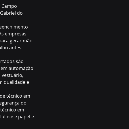
, Campo 
Gabriel do 
“As empresas 
 para gerar mão 
lho antes 
co em automação 
vestuário,  
m qualidade e 
segurança do 
 técnico em 
lulose e papel e 