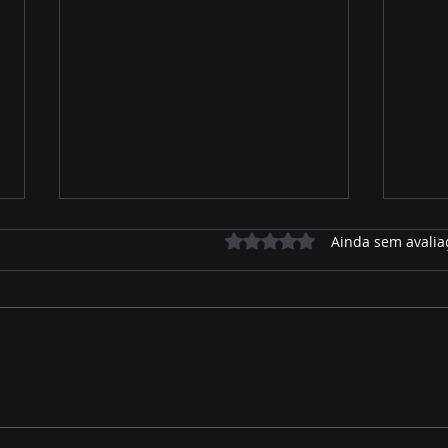
Avaliado com 0 de 5 estrelas.
Ainda sem avalia
José Alfredo relembra
Prio
parte de sua trajetória de
ano 