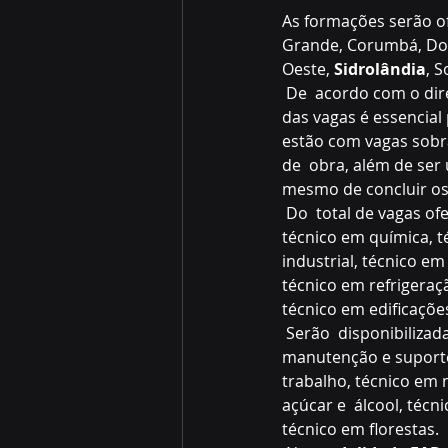
As formações serão o
Grande, Corumbá, Dour
Oeste, 
Sidrolândia
, 
 De  acordo com o diretor-regional do Senai, Rodolpho Caesar Mangialardo, o  preenchimento 
das vagas é essencial
estão com vagas sobra
de  obra, além de ser
mesmo de concluir os 
 Do  total de vagas oferecidas, 1.630 são na modalidade presencial. Os  cursos ofertados são 
técnico em química, t
industrial, técnico e
técnico em refrigeraç
técnico em edificaçõe
 Serão  disponibilizadas ainda presencialmente nas unidades do Senai os cursos  de técnico em 
manutenção e suporte
trabalho, técnico em 
açúcar e  álcool, téc
técnico em florestas.