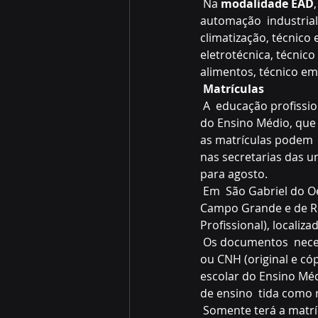
 Na 
modalidade EAD
automação  industrial
climatização, técnico
eletrotécnica, técnico
alimentos, técnico em
Matrículas
 A  educação profissional técnica de nível médio é destinada a alunos  matriculados ou egressos 
do Ensino Médio, que 
as matrículas podem  s
nas secretarias das un
para agosto.
 Em  São Gabriel do Oeste, as matrículas também podem ser feitas nas  secretarias do Senai de 
Campo Grande e de Rio
Profissional), localiz
 Os documentos  necessários na hora da matrícula são: foto 3x4 recente, carteira de  identidade 
ou CNH (original e cóp
escolar do Ensino Mé
de ensino  tida como r
 Somente terá a matrícula confirmada o candidato que  tiver concluído ou comprovar estar 