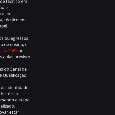
 de técnico em 
o e  
ico em 
a, técnico em 
apel.
o de ensino, e 
ulas-2022
 ou 
s aulas previsto 
 Qualificação 
 histórico 
rsando a etapa 
alizado.