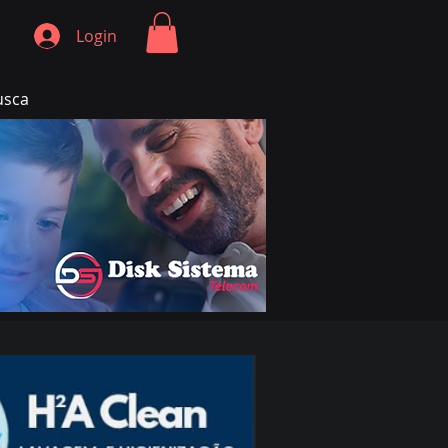
Login
usca