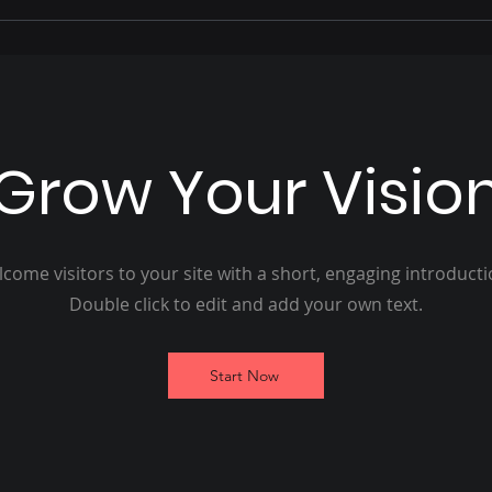
vida e como foi acolhido
Pais
por Hélio Peluffo
Grow Your Visio
come visitors to your site with a short, engaging introduct
Double click to edit and add your own text.
Start Now