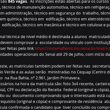
, são
 845 vagas
.  As inscrições estão abertas para os cursos
, técnico de manutenção automotiva, técnico em refrigeraçã
 em administração, técnico em segurança do  trabalho, técn
 em química, técnico em  edificação, técnico em eletrotécnic
  edificação, técnico em mecânica e técnico em celulose e p
devem comprovar a  escolaridade ou vínculo com instituiçã
er feitas pelo link 
https://sistemafiems.ms.senai.br/matric
idades operacionais do Senai até 29 de julho, com início da
 Verde e as aulas serão  ministradas no Cequap (Centro de
ado  na Rua Bahia, nº 2.961, Jardim Primavera.
ia), CPF ou declaração da Receita  Federal (original e cópia),
dio ou  documento comprovando que o interessado está cu
equisito (original e cópia) e comprovante de residência  atu