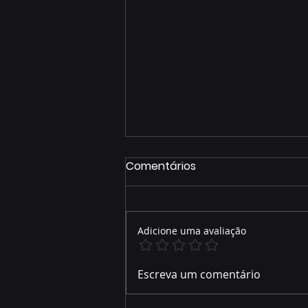
Comentários
Adicione uma avaliação
ZONEAMENTO AMBIENTAL
Escreva um comentário
DO RIO SALOBRA MOBILIZA