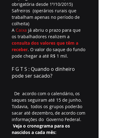
obrigatória desde 1º/10/2015) 
Safreiros  (operários rurais que 
trabalham apenas no período de 
colheita)
A 
Caixa
 já abriu o prazo para que 
os trabalhadores realizem a 
consulta dos valores que têm a 
receber
. O valor do saque do fundo 
pode chegar a até R$ 1 mil.
F G T S : Quando o dinheiro 
pode ser sacado?
  De  acordo com o calendário, os 
saques seguiram até 15 de junho. 
Todavia,  todos os grupos poderão 
sacar até dezembro, de acordo com 
informações do  Governo Federal.
Veja o cronograma para os 
nascidos a cada mês: