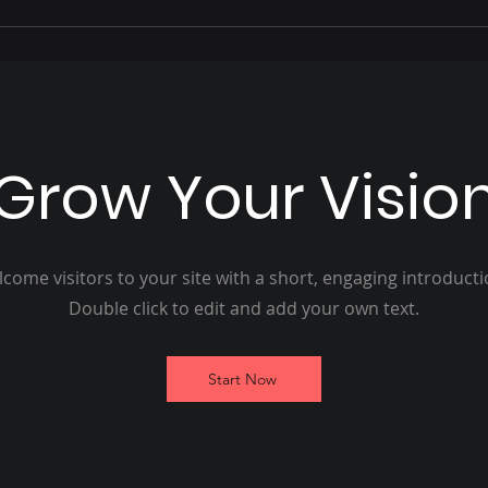
ao Esporte e à Política
dep
Mato
apo
Grow Your Visio
come visitors to your site with a short, engaging introduct
Double click to edit and add your own text.
Start Now