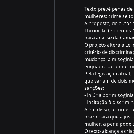
Texto prevê penas de 
mulheres; crime se tor
A proposta, de autori
Thronicke (Podemos-MS
para análise da Câma
O projeto altera a Lei
critério de discrimina
mudança, a misoginia 
enquadrada como cri
Pela legislação atual
que variam de dois me
sanções:
- Injúria por misogini
- Incitação à discrimi
Além disso, o crime to
prazo para que a justi
mulher, a pena pode 
O texto alcança a cri