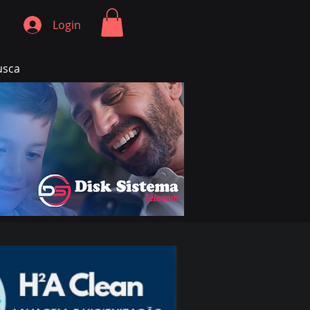
Login
usca