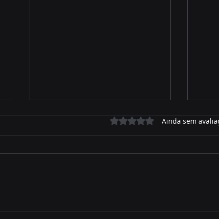
Avaliado com 0 de 5 estrelas.
Ainda sem avalia
Marcelo Miranda: Uma
Gers
Trajetória de Dedicação
inte