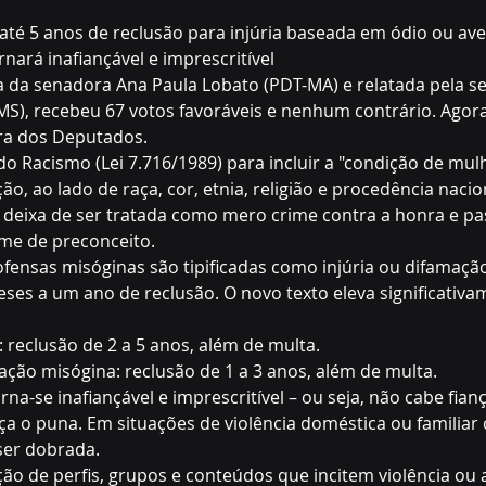
até 5 anos de reclusão para injúria baseada em ódio ou ave
nará inafiançável e imprescritível
a da senadora Ana Paula Lobato (PDT-MA) e relatada pela s
), recebeu 67 votos favoráveis e nenhum contrário. Agora,
ra dos Deputados.
 do Racismo (Lei 7.716/1989) para incluir a "condição de mu
ção, ao lado de raça, cor, etnia, religião e procedência nacio
deixa de ser tratada como mero crime contra a honra e pas
me de preconceito.
, ofensas misóginas são tipificadas como injúria ou difamaç
ses a um ano de reclusão. O novo texto eleva significativa
a: reclusão de 2 a 5 anos, além de multa.
nação misógina: reclusão de 1 a 3 anos, além de multa.
rna-se inafiançável e imprescritível – ou seja, não cabe fian
ça o puna. Em situações de violência doméstica ou familiar 
ser dobrada.
ação de perfis, grupos e conteúdos que incitem violência ou 