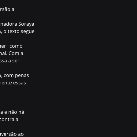
rsão a 
enadora Soraya 
 o texto segue 
lher" como 
nal. Com a 
sa a ser 
ão, com penas 
mente essas 
ça e não há 
contra a 
aversão ao 