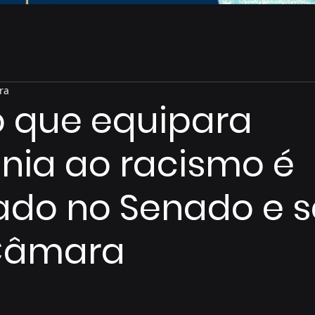
ra
o que equipara
nia ao racismo é
ado no Senado e 
Câmara
de 5 estrelas.