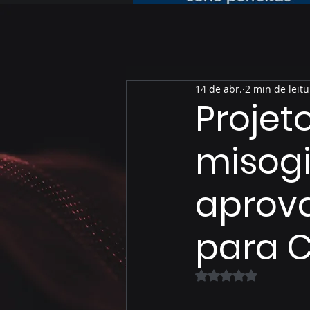
14 de abr.
2 min de leitu
Projet
misogi
aprov
para 
Avaliado com NaN 