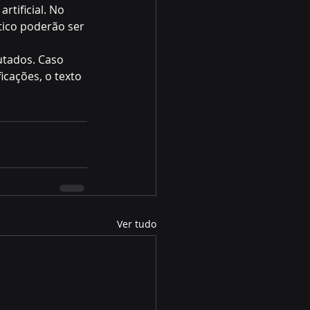
rtificial. No 
tico poderão ser 
tados. Caso 
cações, o texto 
Ver tudo