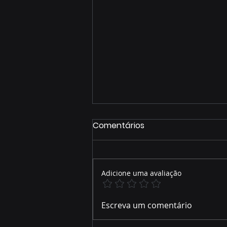
Comentários
Adicione uma avaliação
Assembleia contribui para
Escreva um comentário
ambiente favorável ao