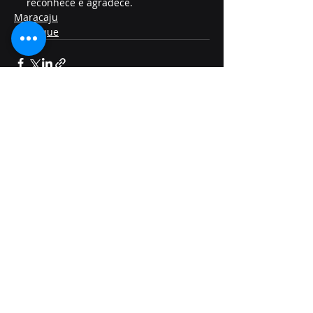
reconhece e agradece.
Maracaju
Destaque
Posts recentes
Ver tudo