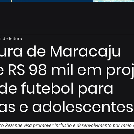
n de leitura
tura de Maracaju
e R$ 98 mil em pro
 de futebol para
as e adolescentes
de 5 estrelas.
nco Rezende visa promover inclusão e desenvolvimento por meio 