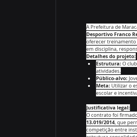
A Prefeitura de Mara
Desportivo Franco R
oferecer treinamento 
em disciplina, respons
Detalhes do projeto:
Estrutura:
 O clu
atividades.
Público-alvo:
 Jov
Meta:
 Utilizar o
escolar e incenti
Justificativa legal:
O contrato foi firma
13.019/2014
, que per
competição entre inst
estrutura consolidada