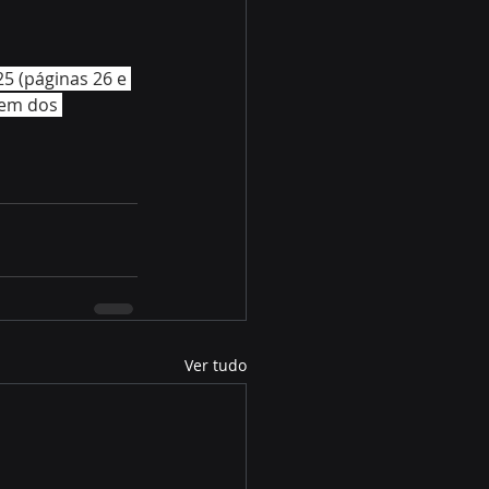
5 (páginas 26 e 
gem dos 
Ver tudo