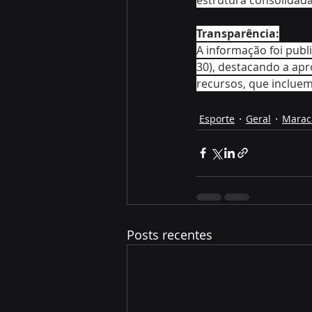
Transparência:
A informação foi publ
30), destacando a ap
recursos, que inclue
Esporte
Geral
Marac
Posts recentes