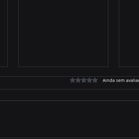
Avaliado com 0 de 5 estrelas.
Ainda sem avalia
Assembleia contribui para
MARA
ambiente favorável ao
COM