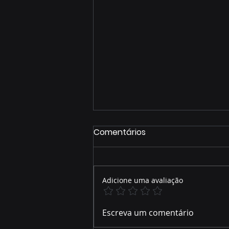
Comentários
Adicione uma avaliação
José Alfredo relembra
Escreva um comentário
parte de sua trajetória de