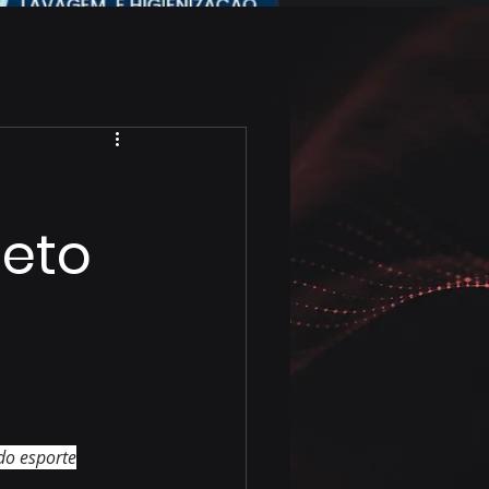
jeto
do esporte