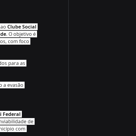
 ao 
Clube Social 
nde
. O objetivo é 
os, com foco 
dos para as 
o a evasão 
i Federal 
nviabilidade de 
nicípio com 