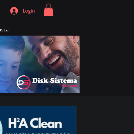
Login
usca