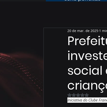
20 de mar. de 2025
1 mi
Prefei
invest
social
crianç
Avaliado com NaN 
Iniciativa do Clube Fra