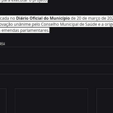
icada no 
Diário Oficial do Município
 de 20 de março de 202
rovação unânime pelo Conselho Municipal de Saúde e a ori
m emendas parlamentares.
aju