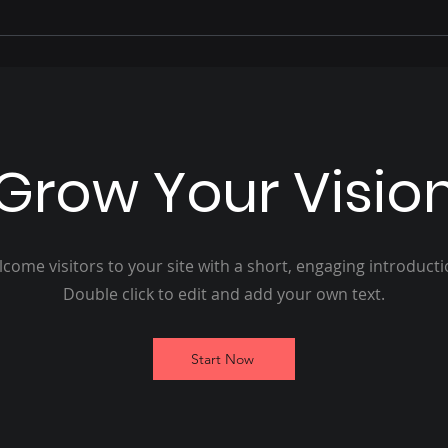
crescimento econômico
DES
de Mato Grosso do Sul,
REF
destaca Gerson Claro
VER
Grow Your Visio
come visitors to your site with a short, engaging introduct
Double click to edit and add your own text.
Start Now