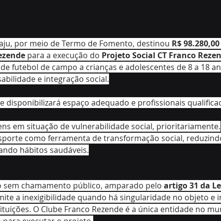
caju, por meio de Termo de Fomento, destinou 
R$ 98.280,00
ezende
 para a execução do 
Projeto Social CT Franco Reze
de futebol de campo a crianças e adolescentes de 8 a 18 an
abilidade e integração social.
be disponibilizará espaço adequado e profissionais qualifica
ens em situação de vulnerabilidade social, prioritariamente.
 esporte como ferramenta de transformação social, reduzind
vando hábitos saudáveis.
do sem chamamento público, amparado pelo 
artigo 31 da Le
mite a inexigibilidade quando há singularidade no objeto e i
ituições. O Clube Franco Rezende é a única entidade no mu
 para executar o projeto.