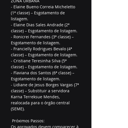
ZONA URBANA  
- Elaine Bueno Correia Micheletto 
(1ª classe) – Esgotamento de 
listagem.  
- Elaine Dias Sales Andrade (2ª 
classe) – Esgotamento de listagem.  
- Ronicrei Fernandes (3ª classe) – 
Esgotamento de listagem.  
- Francielly Rodrigues Bevalo (4ª 
classe) – Esgotamento de listagem.  
- Cristiane Teresinha Silva (5ª 
classe) – Esgotamento de listagem.  
- Flaviana dos Santos (6ª classe) – 
Esgotamento de listagem.  
- Lidiane de Jesus Borges Vargas (7ª 
classe) – Substituir a servidora 
Karna Terreksue Mendes, 
realocada para o órgão central 
(SEME).  
 Próximos Passos:  
Os aprovados devem comparecer à 