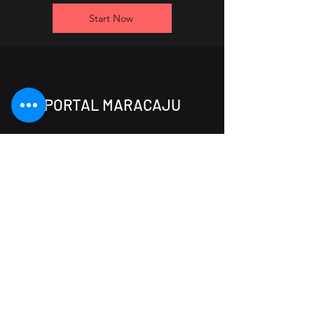
Start Now
PORTAL MARACAJU
(67) 99800-9242
portalmaracaju@gmail.com
Rua Lazara de Souza Lima, 2606
Maracaju - MS,
79152-694
Início
Soluções