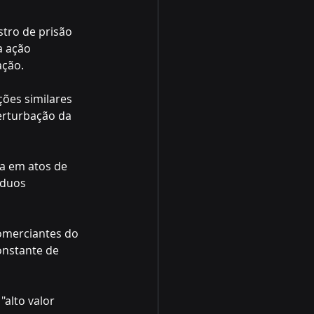
tro de prisão 
a ação 
ação.
ções similares 
erturbação da 
a em atos de 
íduos 
omerciantes do 
onstante de 
alto valor 