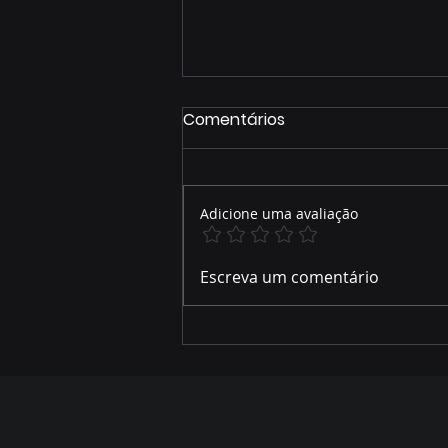
Comentários
Adicione uma avaliação
José Alfredo relembra
Escreva um comentário
parte de sua trajetória de
vida e como foi acolhido
por Hélio Peluffo