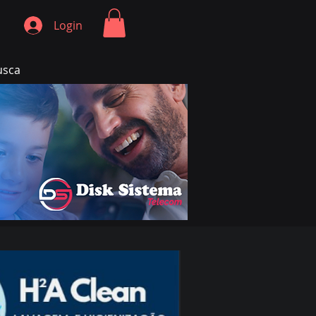
Login
usca