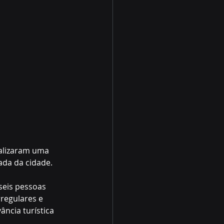
ealizaram uma 
ada da cidade.
eis pessoas 
rregulares e 
ncia turística 