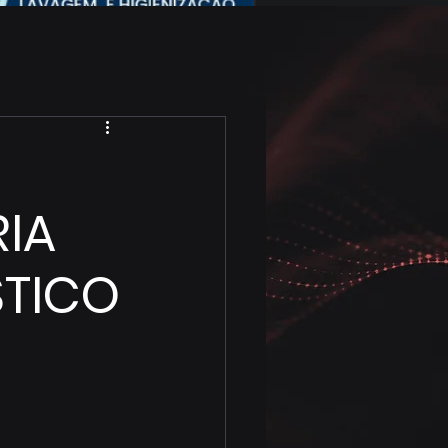
IA
STICO