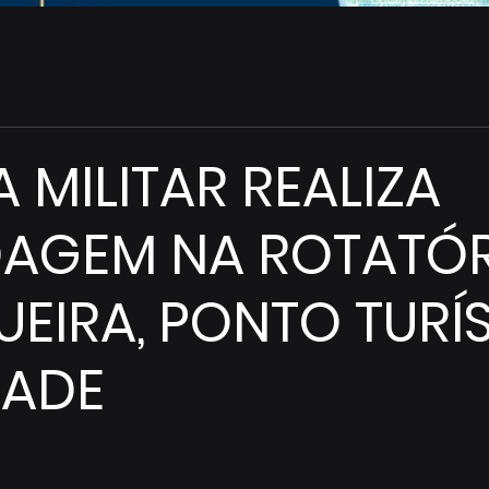
a
A MILITAR REALIZA
AGEM NA ROTATÓR
UEIRA, PONTO TURÍ
DADE
de 5 estrelas.