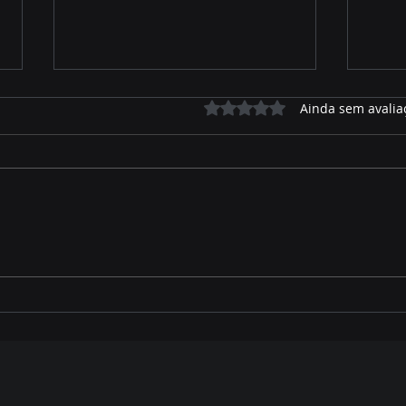
Avaliado com 0 de 5 estrelas.
Ainda sem avalia
Assembleia contribui para
MARA
ambiente favorável ao
COM
crescimento econômico
DES
de Mato Grosso do Sul,
REF
destaca Gerson Claro
VER