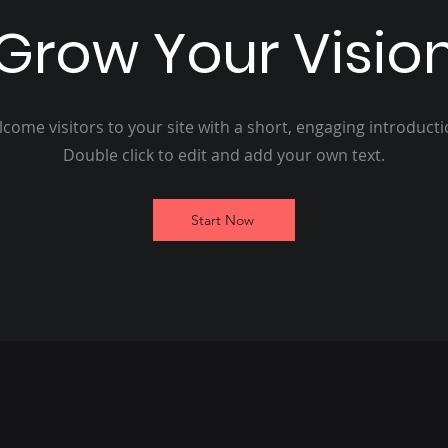
Grow Your Visio
come visitors to your site with a short, engaging introduct
Double click to edit and add your own text.
Start Now