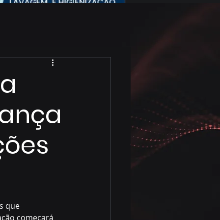
ra
rança
ções
s que 
 ação começará 