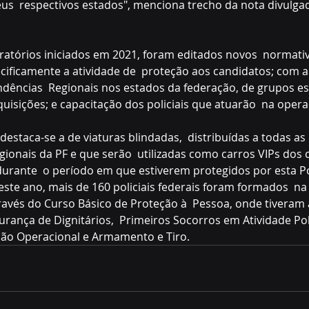
us  respectivos estados", menciona trecho da nota divulgada
atórios iniciados em 2021, foram editados novos  normativo
ificamente a atividade de  proteção aos candidatos; com 
dências  Regionais nos estados da federação, de grupos es
uisições; e capacitação dos policiais que atuarão  na operaç
destaca-se a de viaturas blindadas,  distribuídas a todas as 
ionais da PF e que serão  utilizadas como carros VIPs dos
rante  o período em que estiverem protegidos por esta Pol
este ano, mais de 160 policiais federais foram formados  n
través do Curso Básico de Proteção à  Pessoa, onde tiveram 
rança de Dignitários,  Primeiros Socorros em Atividade Poli
eção Operacional e Armamento e Tiro. 