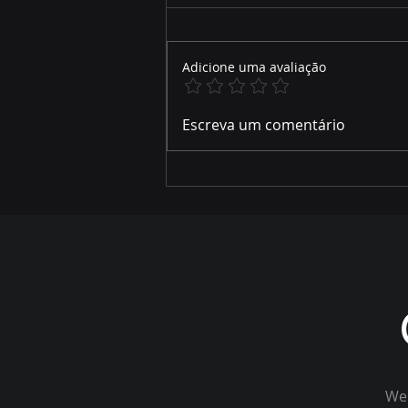
Adicione uma avaliação
ZONEAMENTO AMBIENTAL
Escreva um comentário
DO RIO SALOBRA MOBILIZA
LIDERANÇAS EM MIRANDA
Wel