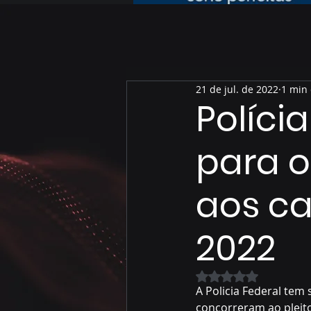
21 de jul. de 2022
1 min 
Políci
para 
aos ca
2022
Avaliado com NaN 
A Policia Federal tem
concorreram ao pleito