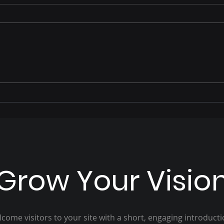
José Alfredo relembra
Prio
parte de sua trajetória de
ano 
vida e como foi acolhido
Pais
por Hélio Peluffo
Grow Your Visio
come visitors to your site with a short, engaging introduct