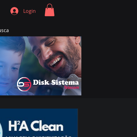
Login
usca