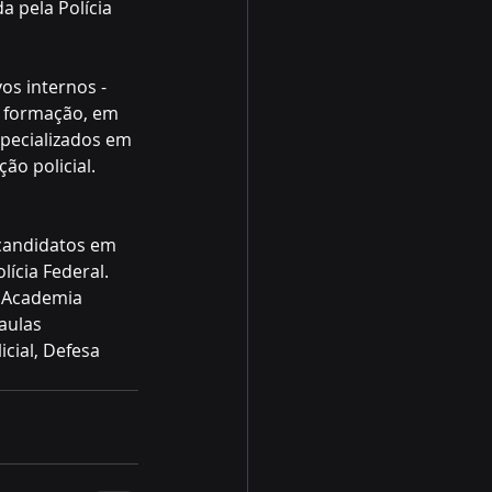
 pela Polícia  
s internos - 
a formação, em 
pecializados em 
ão policial.
 candidatos em 
ícia Federal.
a Academia 
aulas 
cial, Defesa 