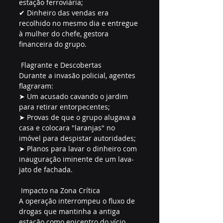
estação ferroviária;  
✔ Dinheiro das vendas era 
recolhido no mesmo dia e entregue 
à mulher do chefe, gestora 
financeira do grupo.  
 Flagrante e Descobertas  
Durante a invasão policial, agentes 
flagraram:  
➤ Um acusado cavando o jardim 
para retirar entorpecentes;  
➤ Provas de que o grupo alugava a 
casa e colocara "laranjas" no 
imóvel para despistar autoridades;  
➤ Planos para lavar o dinheiro com 
inauguração iminente de um lava-
jato de fachada.  
 Impacto na Zona Crítica  
A operação interrompeu o fluxo de 
drogas que mantinha a antiga 
estação como epicentro do vício