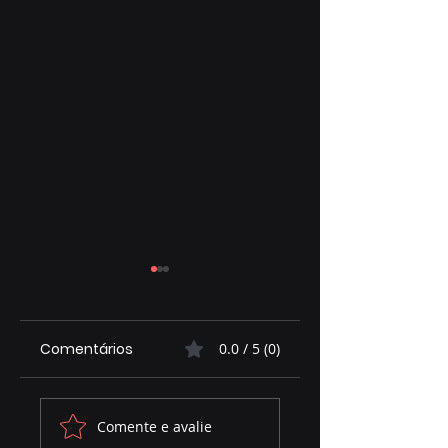
Comentários
0.0 / 5 (0)
Assembleia
MARACA NA TELA
Comente e avalie
contribui para
ESTREIA COM