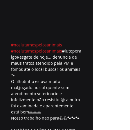
#noslutamospelosanimais
#noslutamospelosanimais
#lutepora
lgoResgate de hoje... denuncia de 
maus tratos atendido pela PM e 
fomos até o local buscar os animais 
🐾
O filhotinho estava muito 
mal,jogado no sol quente sem 
atendimento veterinário e 
infelizmente não resistiu 😔 a outra 
foi examinada e aparentemente 
está bem🙏🙏🙏
Nosso trabalho não para💪💪🐾🐾🐾