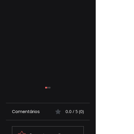
Comentários
0.0 / 5 (0)
José Alfredo
Priori EPI protege