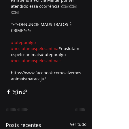
Parabéns a Polícia Militar por ter 
atendido essa ocorrência 👏🏻👏🏻
👏🏻 
🐾🐾DENUNCIE MAUS TRATOS É 
CRIME🐾🐾
#luteporalgo
#noslutamospelosanima
#noslutam
ospelosanimais#luteporalgo 
#noslutamospelosanimais
https://www.facebook.com/salvemos
animaismaracaju/
Posts recentes
Ver tudo