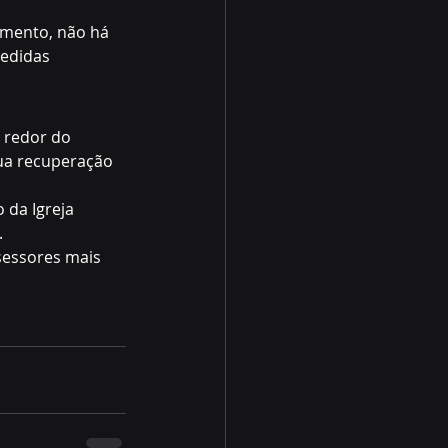
omento, não há 
edidas 
 redor do 
sua recuperação 
 da Igreja 
.
sessores mais 