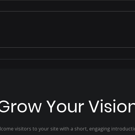
Assembleia contribui para
MARA
ambiente favorável ao
COM
crescimento econômico
DES
de Mato Grosso do Sul,
REF
destaca Gerson Claro
VER
Grow Your Visio
come visitors to your site with a short, engaging introduct