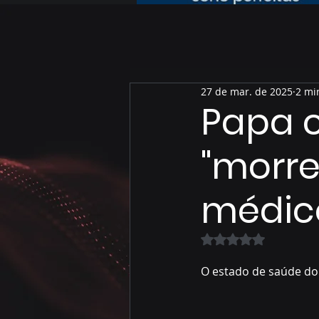
27 de mar. de 2025
2 mi
Papa c
"morre
médic
Avaliado com NaN 
O estado de saúde do