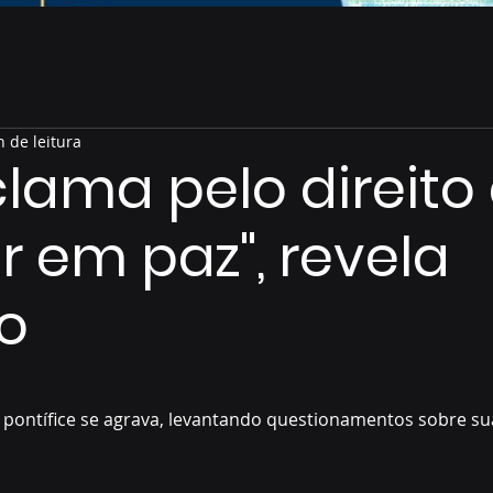
n de leitura
lama pelo direito
r em paz", revela
o
de 5 estrelas.
 pontífice se agrava, levantando questionamentos sobre s