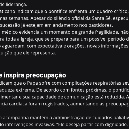
de liderança.
ticano indicam que o pontífice enfrenta um quadro crítico
as semanas. Apesar do silêncio oficial da Santa Sé, especu
 sucessão já estejam em andamento nos bastidores.
médico evidencia um momento de grande fragilidade, não
para toda a Igreja, que se prepara para um possível período
o aguardam, com expectativa e orações, novas informações 
ituição que ele representa.
e inspira preocupação
dicam que o Papa sofre com complicações respiratórias sev
raqueza extrema. De acordo com fontes próximas, o pontífi
alimentar e sua capacidade de comunicação está reduzida. A
ência cardíaca foram registrados, aumentando as preocupaç
o acompanha mantém a administração de cuidados paliativo
do intervenções invasivas. “Ele deseja partir com dignidade