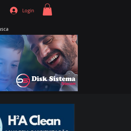
Login
usca