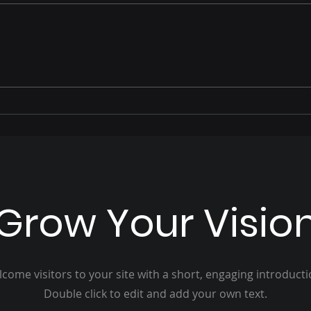
Marcelo Miranda (PP) é
Con
destaque em ato político
ofic
e fortalece pré-
com
candidatura a deputado
depu
estadual em MS
Grow Your Visio
come visitors to your site with a short, engaging introduct
Double click to edit and add your own text.