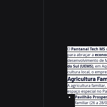
O 
Pantanal Tech MS
 
para abraçar a 
econom
desenvolvimento de M
do Sul (UEMS)
, em Aq
cultura local, o empr
Agricultura Fam
A agricultura familia
espaço especial no Pa
Pavilhão Prospe
familiar (26 a 28/0