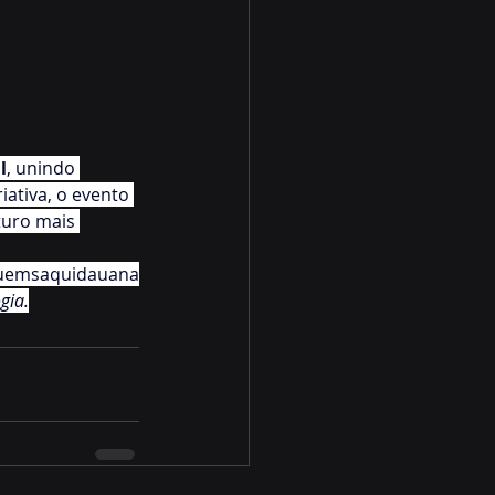
l
, unindo 
iativa, o evento 
uro mais 
uemsaquidauana
gia.