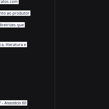
ratos com 
nto ao produtor 
iretrizes que 
, literatura e 
 – Anastácio 60 