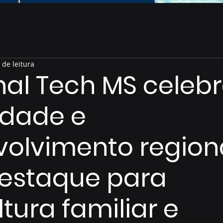
 de leitura
al Tech MS celeb
idade e
olvimento region
estaque para
ltura familiar e