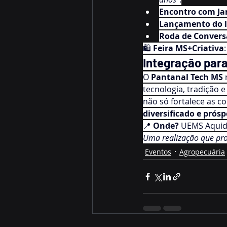
Encontro com Ja
Lançamento do l
Roda de Convers
🛍️ 
Feira MS+Criativa
Integração par
O 
Pantanal Tech MS
tecnologia, tradição e
não só fortalece as 
diversificado e prós
📍 
Onde?
 UEMS Aquid
Uma realização que pro
Eventos
Agropecuária