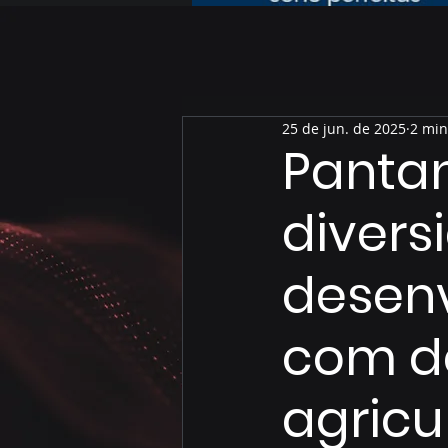
25 de jun. de 2025
2 min
Pantan
divers
desenv
com d
agricu