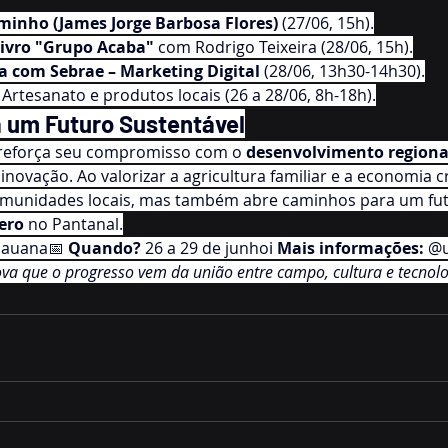
minho (James Jorge Barbosa Flores)
 (27/06, 15h).
ivro "Grupo Acaba"
 com Rodrigo Teixeira (28/06, 15h).
a com Sebrae – Marketing Digital
 (28/06, 13h30-14h30).
: Artesanato e produtos locais (26 a 28/06, 8h-18h).
a um Futuro Sustentável
 reforça seu compromisso com o 
desenvolvimento regiona
 inovação. Ao valorizar a agricultura familiar e a economia cr
comunidades locais, mas também abre caminhos para um fut
pero
 no Pantanal.
auana📅 
Quando?
 26 a 29 de junhoℹ️ 
Mais informações:
 @
va que o progresso vem da união entre campo, cultura e tecnolo