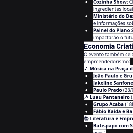
Cozinha Show
: 
ingredientes loc
Ministério do D
e informações so
Painel do Plano 
impactarão o futu
Economia Criati
O evento também celeb
empreendedorismo:
🎵 
Música na Praça 
João Paulo e Gr
Jakeline Sanfone
Paulo Prado
 (28/
🎶 
Luau Pantaneiro
 
Grupo Acaba
 (18
Fábio Kaida e B
📚 
Literatura e Emp
Bate-papo com Si
anos"
.