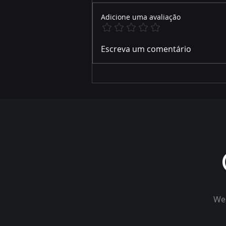
Adicione uma avaliação
Priori EPI protege seu pai o
Escreva um comentário
ano todo - Feliz dia dos
Pais
Wel