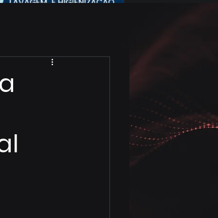
ra
al