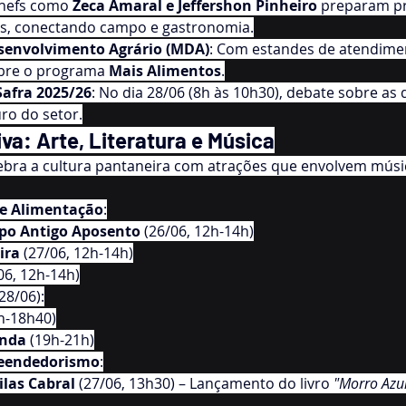
Chefs como 
Zeca Amaral e Jeffershon Pinheiro
 preparam p
ais, conectando campo e gastronomia.
esenvolvimento Agrário (MDA)
: Com estandes de atendime
bre o programa 
Mais Alimentos
.
Safra 2025/26
: No dia 28/06 (8h às 10h30), debate sobre as d
ro do setor.
va: Arte, Literatura e Música
ra a cultura pantaneira com atrações que envolvem música
de Alimentação
:
upo Antigo Aposento
 (26/06, 12h-14h)
ira
 (27/06, 12h-14h)
06, 12h-14h)
(28/06):
h-18h40)
anda
 (19h-21h)
reendedorismo
:
las Cabral
 (27/06, 13h30) – Lançamento do livro 
"Morro Azul