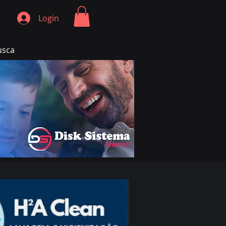
Login
usca