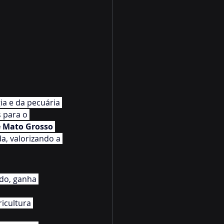
ia e da pecuária 
 para o 
e Mato Grosso 
, valorizando a 
ado, ganha 
icultura 