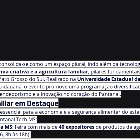
consolida-se como um espaço plural, indo além da tecnolog
ia criativa e a agricultura familiar
, pilares fundamentais
ato Grosso do Sul. Realizado na 
Universidade Estadual d
uidauana, o evento promove uma programação diversificada
eendedorismo e a inovação no coração do Pantanal.
iliar em Destaque
r, essencial para a economia e a segurança alimentar do est
ntanal Tech MS:
ra MS
: Feira com mais de 
40 expositores
 de produtos da agr
6, 8h às 18h).