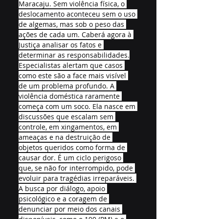
Maracaju. Sem violência física, o 
deslocamento aconteceu sem o uso 
de algemas, mas sob o peso das 
ações de cada um. Caberá agora à 
Justiça analisar os fatos e 
determinar as responsabilidades.
Especialistas alertam que casos 
como este são a face mais visível 
de um problema profundo. A 
violência doméstica raramente 
começa com um soco. Ela nasce em 
discussões que escalam sem 
controle, em xingamentos, em 
ameaças e na destruição de 
objetos queridos como forma de 
causar dor. É um ciclo perigoso 
que, se não for interrompido, pode 
evoluir para tragédias irreparáveis. 
A busca por diálogo, apoio 
psicológico e a coragem de 
denunciar por meio dos canais 