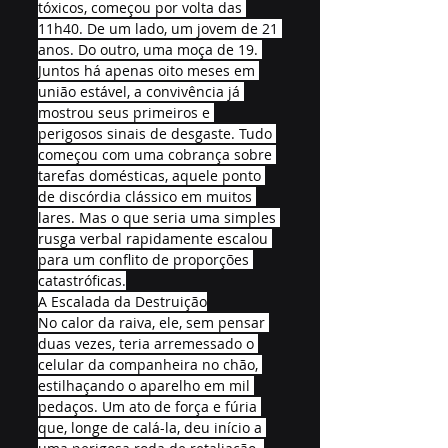
tóxicos, começou por volta das 
11h40. De um lado, um jovem de 21 
anos. Do outro, uma moça de 19. 
Juntos há apenas oito meses em 
união estável, a convivência já 
mostrou seus primeiros e 
perigosos sinais de desgaste. Tudo 
começou com uma cobrança sobre 
tarefas domésticas, aquele ponto 
de discórdia clássico em muitos 
lares. Mas o que seria uma simples 
rusga verbal rapidamente escalou 
para um conflito de proporções 
catastróficas.
A Escalada da Destruição
No calor da raiva, ele, sem pensar 
duas vezes, teria arremessado o 
celular da companheira no chão, 
estilhaçando o aparelho em mil 
pedaços. Um ato de força e fúria 
que, longe de calá-la, deu início a 