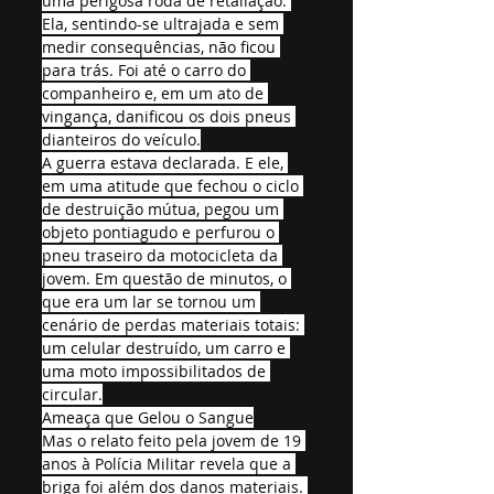
uma perigosa roda de retaliação. 
Ela, sentindo-se ultrajada e sem 
medir consequências, não ficou 
para trás. Foi até o carro do 
companheiro e, em um ato de 
vingança, danificou os dois pneus 
dianteiros do veículo.
A guerra estava declarada. E ele, 
em uma atitude que fechou o ciclo 
de destruição mútua, pegou um 
objeto pontiagudo e perfurou o 
pneu traseiro da motocicleta da 
jovem. Em questão de minutos, o 
que era um lar se tornou um 
cenário de perdas materiais totais: 
um celular destruído, um carro e 
uma moto impossibilitados de 
circular.
Ameaça que Gelou o Sangue
Mas o relato feito pela jovem de 19 
anos à Polícia Militar revela que a 
briga foi além dos danos materiais. 