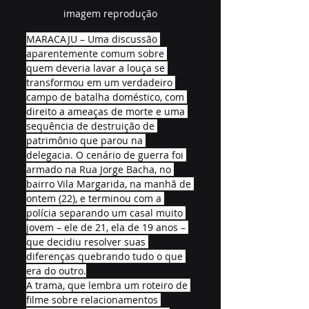
imagem reprodução
MARACAJU – Uma discussão 
aparentemente comum sobre 
quem deveria lavar a louça se 
transformou em um verdadeiro 
campo de batalha doméstico, com 
direito a ameaças de morte e uma 
sequência de destruição de 
patrimônio que parou na 
delegacia. O cenário de guerra foi 
armado na Rua Jorge Bacha, no 
bairro Vila Margarida, na manhã de 
ontem (22), e terminou com a 
polícia separando um casal muito 
jovem – ele de 21, ela de 19 anos – 
que decidiu resolver suas 
diferenças quebrando tudo o que 
era do outro.
A trama, que lembra um roteiro de 
filme sobre relacionamentos 