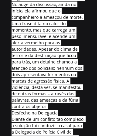
No auge da discussão, ainda no 
início, ela afirmou que o 
companheiro a ameaçou de morte. 
Uma frase dita no calor do 
momento, mas que carrega um 
peso imensurável e acende um 
alerta vermelho para as 
autoridades. Apesar do clima de 
terror e da destruição que ficou 
para trás, um detalhe chamou a 
atenção dos policiais: nenhum dos 
dois apresentava ferimentos ou 
marcas de agressão física. A 
violência, desta vez, se manifestou 
de outras formas – através das 
palavras, das ameaças e da fúria 
contra os objetos.
Desfecho na Delegacia
Diante de um conflito tão complexo, 
a solução foi conduzir o casal para 
a Delegacia de Polícia Civil de 