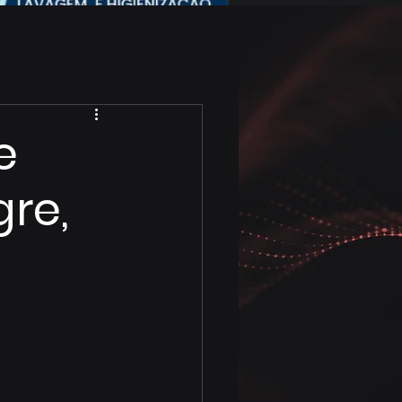
e
re,