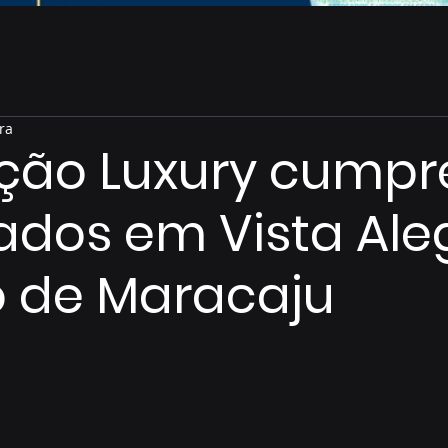
ra
ção Luxury cumpr
os em Vista Aleg
to de Maracaju
de 5 estrelas.