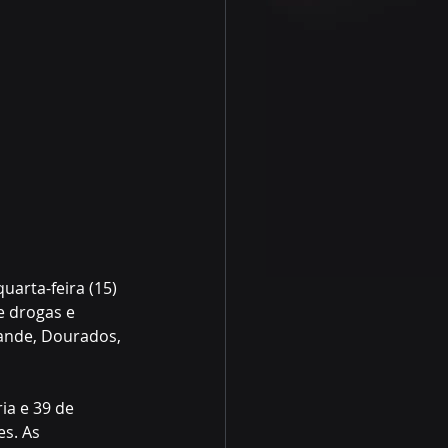
arta-feira (15) 
e drogas e 
ande, Dourados, 
ia e 39 de 
s. As 