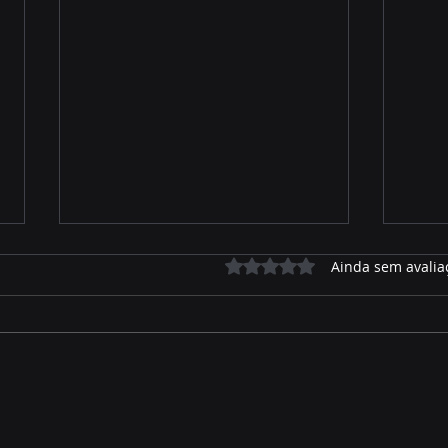
Avaliado com 0 de 5 estrelas.
Ainda sem avalia
José Alfredo relembra
Prio