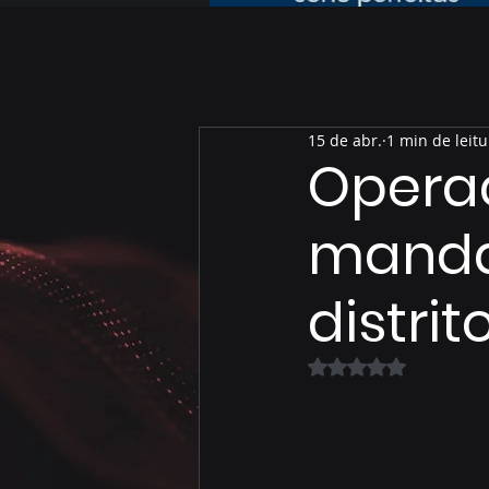
15 de abr.
1 min de leitu
Opera
mandad
distri
Avaliado com NaN 