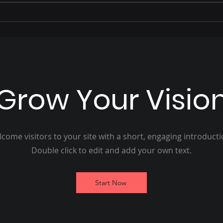
parte de sua trajetória de
ano 
vida e como foi acolhido
Pais
por Hélio Peluffo
Grow Your Visio
come visitors to your site with a short, engaging introduct
Double click to edit and add your own text.
Start Now