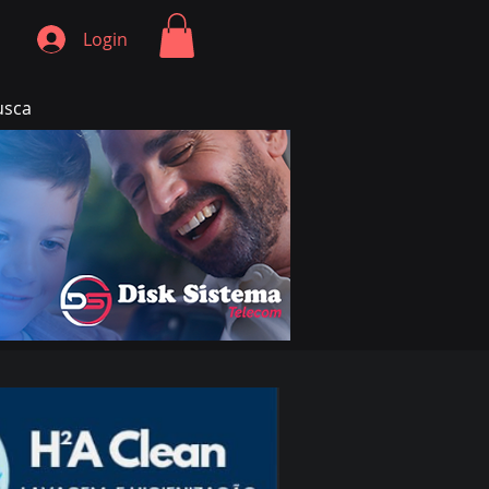
Login
usca