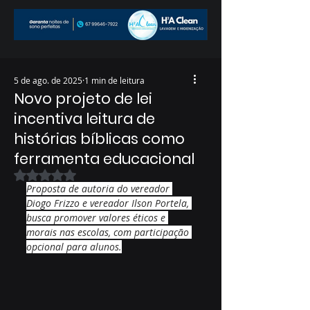
5 de ago. de 2025
1 min de leitura
Novo projeto de lei
incentiva leitura de
histórias bíblicas como
ferramenta educacional
Avaliado com NaN de 5 estrelas.
Proposta de autoria do vereador 
Diogo Frizzo e vereador Ilson Portela, 
busca promover valores éticos e 
morais nas escolas, com participação 
opcional para alunos.