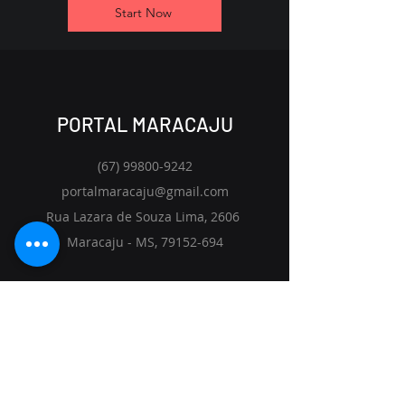
Start Now
PORTAL MARACAJU
(67) 99800-9242
portalmaracaju@gmail.com
Rua Lazara de Souza Lima, 2606
Maracaju - MS,
79152-694
Início
Soluções