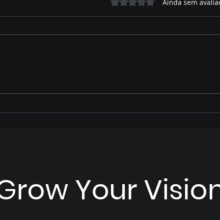
Avaliado com 0 de 5 estrelas.
Ainda sem avalia
José Alfredo relembra
Prio
parte de sua trajetória de
ano 
vida e como foi acolhido
Pais
por Hélio Peluffo
Grow Your Visio