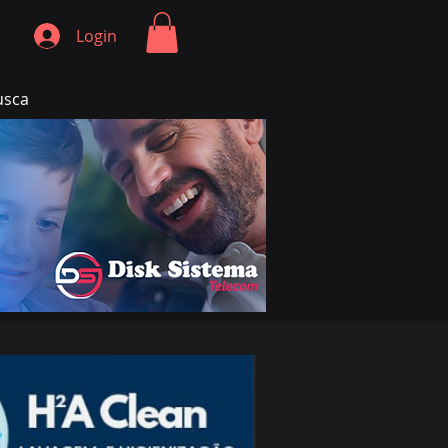
Login
usca