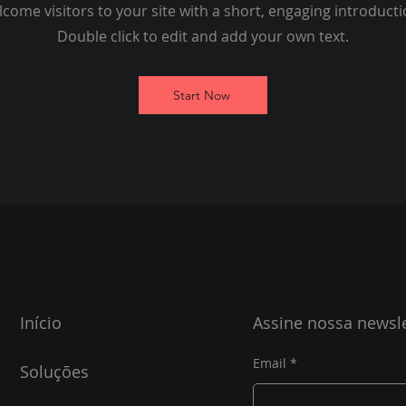
come visitors to your site with a short, engaging introduct
Double click to edit and add your own text.
Start Now
Início
Assine nossa newsle
Email
Soluções