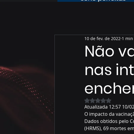
10 de fev. de 2022
1 min 
Não va
nas in
enche
Avaliado com NaN 
Atualizada 12:57 10/0
O impacto da vacinaçã
Dados obtidos pelo Co
(HRMS), 69 mortes em