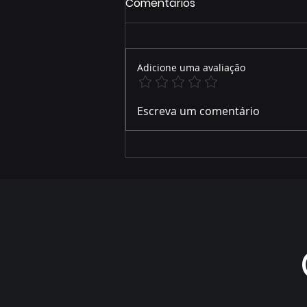
Comentários
Adicione uma avaliação
ZONEAMENTO AMBIENTAL
Escreva um comentário
DO RIO SALOBRA MOBILIZA
LIDERANÇAS EM MIRANDA