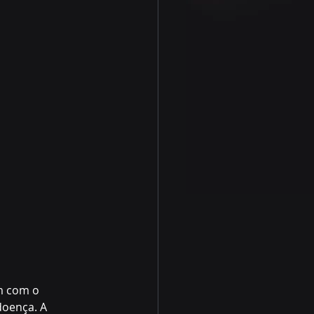
m com o 
oença. A 