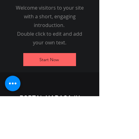
Peluffo
Welcome visitors to your site
with a short, engaging
introduction.
Double click to edit and add
your own text.
Start Now
PORTAL MARACAJU
(67) 99800-9242
portalmaracaju@gmail.com
Rua Lazara de Souza Lima, 2606
Maracaju - MS,
79152-694