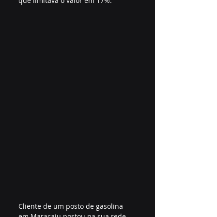
que limitava o valor em 17%.
Cliente de um posto de gasolina 
em Maracaju postou na sua rede 