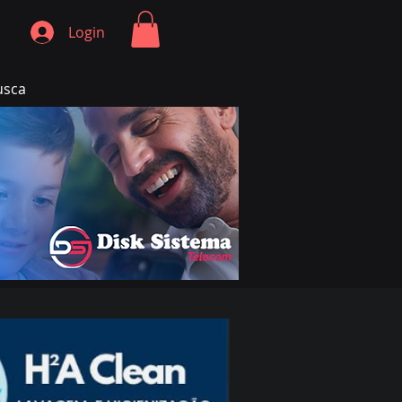
Login
usca