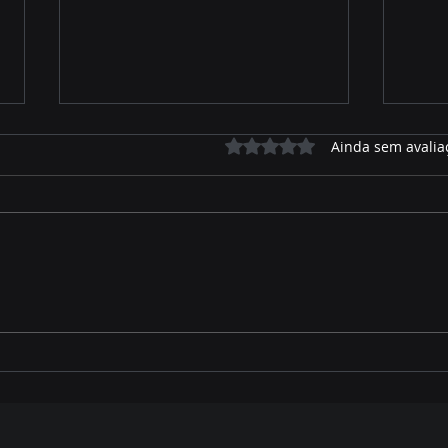
Avaliado com 0 de 5 estrelas.
Ainda sem avalia
Priori EPI protege seu pai o
Marc
ano todo - Feliz dia dos
dest
Pais
e fo
can
est