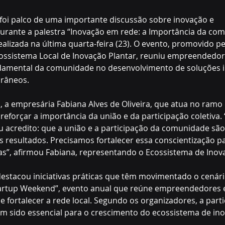
foi palco de uma importante discussão sobre inovação e 
ante a palestra “Inovação em rede: a Importância da com
realizada na última quarta-feira (23). O evento, promovido p
ssistema Local de Inovação Plantar, reuniu empreendedore
damental da comunidade no desenvolvimento de soluções 
râneos.
, a empresária Fabiana Alves de Oliveira, que atua no ramo d
eforçar a importância da união e da participação coletiva. “
 acredito: que a união e a participação da comunidade são
 resultados. Precisamos fortalecer essa conscientização p
as”, afirmou Fabiana, representando o Ecossistema de Inov
stacou iniciativas práticas que têm movimentado o cenári
artup Weekend”, evento anual que reúne empreendedores e
e fortalecer a rede local. Segundo os organizadores, a parti
m sido essencial para o crescimento do ecossistema de ino