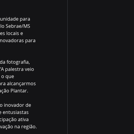
unidade para 
elo Sebrae/MS 
s locais e 
inovadoras para 
a fotografia, 
A palestra veio 
 o que 
ara alcançarmos 
ação Plantar.
o inovador de 
 entusiastas 
cipação ativa 
vação na região.