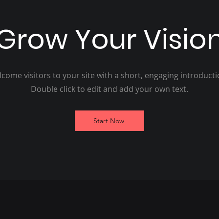
Grow Your Visio
come visitors to your site with a short, engaging introduct
Double click to edit and add your own text.
Start Now