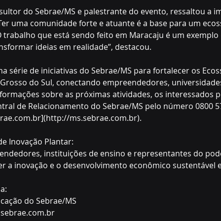
ultor do Sebrae/MS e palestrante do evento, ressaltou a i
“Ter uma comunidade forte e atuante é a base para um ecos
O trabalho que está sendo feito em Maracaju é um exemplo
sformar ideias em realidade”, destacou.
ma série de iniciativas do Sebrae/MS para fortalecer os Ecos
Grosso do Sul, conectando empreendedores, universidades
nformações sobre as próximas atividades, os interessados 
tral de Relacionamento do Sebrae/MS pelo número 0800 5
brae.com.br](http://ms.sebrae.com.br).
e Inovação Plantar:  
ndedores, instituições de ensino e representantes do pod
er a inovação e o desenvolvimento econômico sustentável e
:  
cação do Sebrae/MS  
sebrae.com.br  