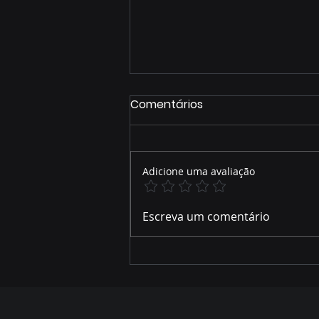
Comentários
Adicione uma avaliação
José Alfredo relembra
Escreva um comentário
parte de sua trajetória de
vida e como foi acolhido
por Hélio Peluffo