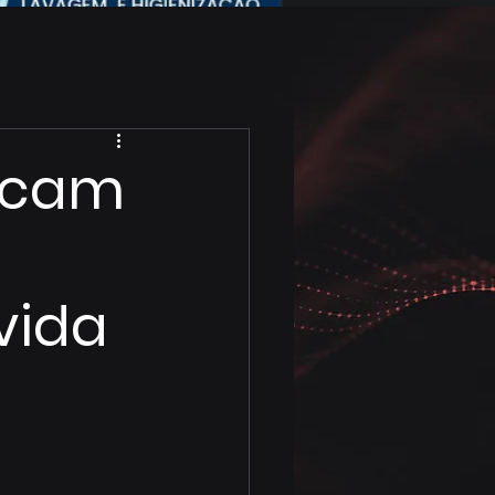
acam
vida