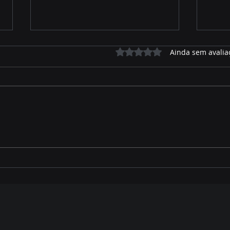
Avaliado com 0 de 5 estrelas.
Ainda sem avalia
José Alfredo relembra
Prio
parte de sua trajetória de
ano 
vida e como foi acolhido
Pais
por Hélio Peluffo