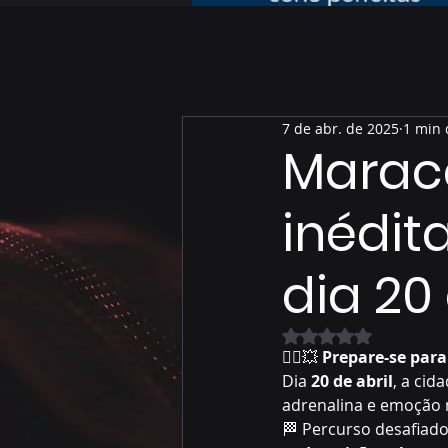
7 de abr. de 2025
1 min 
Marac
inédit
dia 20 
Avaliado com NaN 
🚵‍♂️💥 
Prepare-se par
Dia 
20 de abril
, a cid
adrenalina e emoção n
🏁 Percurso desafiado