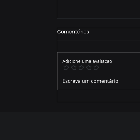
Comentários
Adicione uma avaliação
ZONEAMENTO AMBIENTAL
Escreva um comentário
DO RIO SALOBRA MOBILIZA
LIDERANÇAS EM MIRANDA