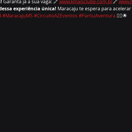
!
 Garanta já a sua vaga: 🔗 
www.kmaisclube.com
.br
🔗 
www.r
dessa experiência única!
 Maracaju te espera para acelerar 
B
#MaracajuMS
#CircuitoAZEventos
#PartiuAventura
 🚵‍♂️🌟