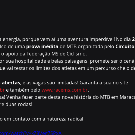
a energia, porque vem aí uma aventura imperdível! No dia 
2
alco de uma 
prova inédita
 de MTB organizada pelo 
Circuito
 o apoio da Federação MS de Ciclismo.
or sua hospitalidade e belas paisagens, promete ser o cenár
ue vai testar os limites dos atletas em um percurso cheio 
o abertas
, e as vagas são limitadas! Garanta a sua no site 
br
 e também pelo 
www.racems.com.br
.
sa! Venha fazer parte desta nova história do MTB em Maraca
re duas rodas!
o em contato com a natureza radical 
.com/watch?v=kZ8Veg7SPxA