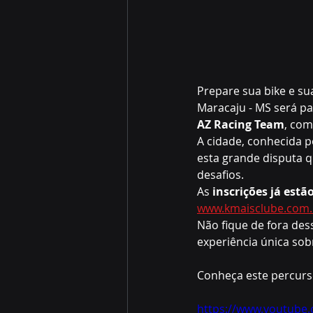
Prepare sua bike e su
Maracaju - MS será p
AZ Racing Team
, com
A cidade, conhecida p
esta grande disputa q
desafios.
As 
inscrições já estã
www.kmaisclube.com.
Não fique de fora des
experiência única sob
Conheça este percurs
https://www.youtube