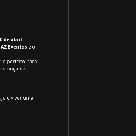
0 de abril
, 
 AZ Eventos
 e o 
io perfeito para 
de emoção e 
ju e viver uma 