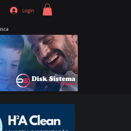
Login
usca