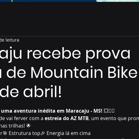
de leitura
aju recebe prova
a de Mountain Bike
de abril!
de 5 estrelas.
a uma aventura inédita em Maracaju - MS!
 💥🚵‍♀️
ade vai ferver com a 
estreia do AZ MTB
, um evento que pro
as trilhas! 🌟
r🎯 Estrutura top🎉 Energia lá em cima