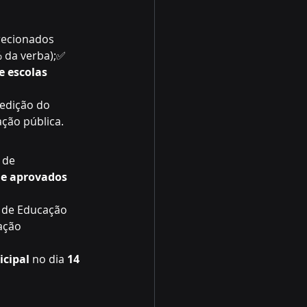
recionados 
 da verba);✅ 
 escolas 
edição do 
ção pública.
 de 
e aprovados 
 de Educação 
ação 
icipal
 no dia 
14 