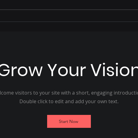
José Alfredo relembra
Prio
parte de sua trajetória de
ano 
vida e como foi acolhido
Pais
por Hélio Peluffo
Grow Your Visio
come visitors to your site with a short, engaging introduct
Double click to edit and add your own text.
Start Now