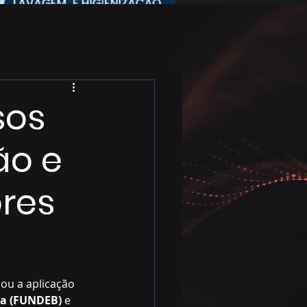
sos
ão e
res
hou a aplicação 
ca (FUNDEB)
 e 