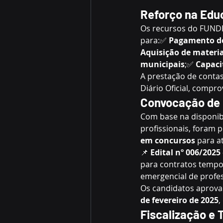
Reforço na Edu
Os recursos do FUNDE
para:✅ 
Pagamento de 
Aquisição de materi
municipais
;✅ 
Capaci
A prestação de contas
Diário Oficial, compr
Convocação de 
Com base na disponibi
profissionais, foram p
em concursos
 para a
📌 
Edital nº 006/2025
para contratos tempor
emergencial de profes
Os candidatos aprov
de fevereiro de 2025
,
Fiscalização e 