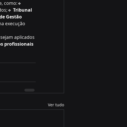
e, como:🔹 
dos;🔹 
Tribunal 
 de Gestão 
na execução 
sejam aplicados 
s profissionais 
Ver tudo