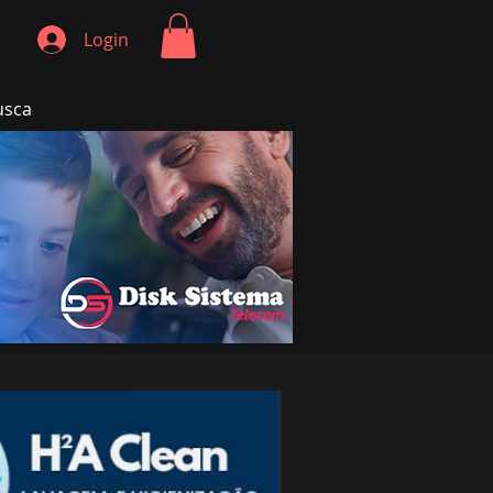
Login
usca