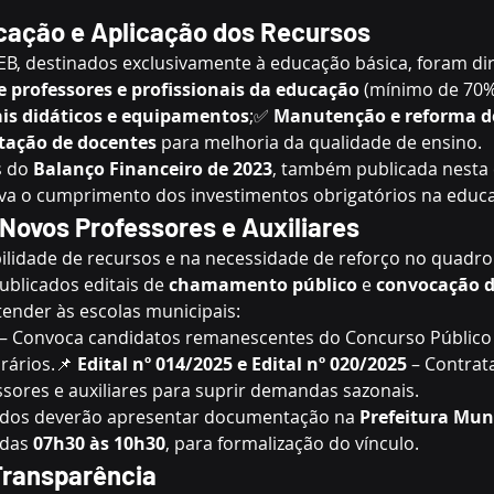
cação e Aplicação dos Recursos
B, destinados exclusivamente à educação básica, foram di
professores e profissionais da educação
 (mínimo de 70%
ais didáticos e equipamentos
;✅ 
Manutenção e reforma de
tação de docentes
 para melhoria da qualidade de ensino.
 do 
Balanço Financeiro de 2023
, também publicada nesta 
ova o cumprimento dos investimentos obrigatórios na educa
Novos Professores e Auxiliares
lidade de recursos e na necessidade de reforço no quadro
ublicados editais de 
chamamento público
 e 
convocação d
tender às escolas municipais:
 – Convoca candidatos remanescentes do Concurso Público
ários.📌 
Edital nº 014/2025 e Edital nº 020/2025
 – Contrat
sores e auxiliares para suprir demandas sazonais.
ados deverão apresentar documentação na 
Prefeitura Mun
 das 
07h30 às 10h30
, para formalização do vínculo.
Transparência