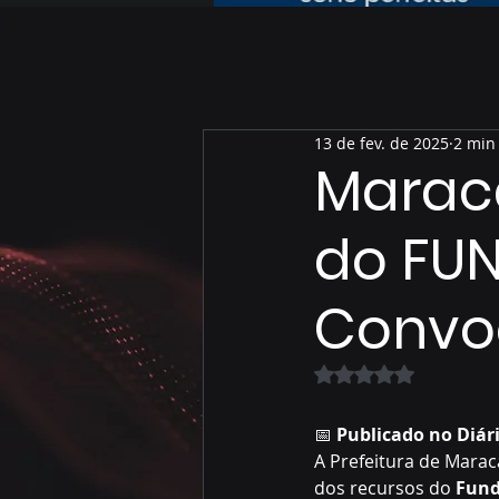
13 de fev. de 2025
2 min 
Maraca
do FU
Convo
Avaliado com NaN 
📅 
Publicado no Diári
A Prefeitura de Marac
dos recursos do 
Fund