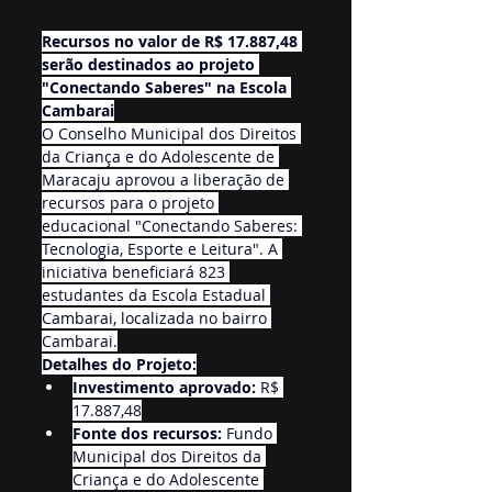
Recursos no valor de R$ 17.887,48 
serão destinados ao projeto 
"Conectando Saberes" na Escola 
Cambarai
O Conselho Municipal dos Direitos 
da Criança e do Adolescente de 
Maracaju aprovou a liberação de 
recursos para o projeto 
educacional "Conectando Saberes: 
Tecnologia, Esporte e Leitura". A 
iniciativa beneficiará 823 
estudantes da Escola Estadual 
Cambarai, localizada no bairro 
Cambarai.
Detalhes do Projeto:
Investimento aprovado:
 R$ 
17.887,48
Fonte dos recursos:
 Fundo 
Municipal dos Direitos da 
Criança e do Adolescente 