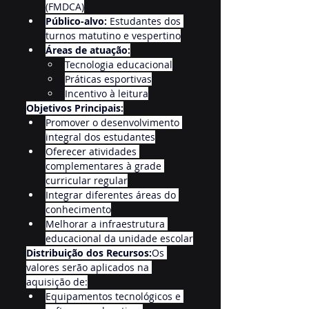
(FMDCA)
Público-alvo:
 Estudantes dos 
turnos matutino e vespertino
Áreas de atuação:
Tecnologia educacional
Práticas esportivas
Incentivo à leitura
Objetivos Principais:
Promover o desenvolvimento 
integral dos estudantes
Oferecer atividades 
complementares à grade 
curricular regular
Integrar diferentes áreas do 
conhecimento
Melhorar a infraestrutura 
educacional da unidade escolar
Distribuição dos Recursos:
Os 
valores serão aplicados na 
aquisição de:
Equipamentos tecnológicos e 