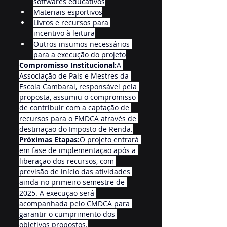
softwares educativos
Materiais esportivos
Livros e recursos para 
incentivo à leitura
Outros insumos necessários 
para a execução do projeto
Compromisso Institucional:
A 
Associação de Pais e Mestres da 
Escola Cambarai, responsável pela 
proposta, assumiu o compromisso 
de contribuir com a captação de 
recursos para o FMDCA através de 
destinação do Imposto de Renda.
Próximas Etapas:
O projeto entrará 
em fase de implementação após a 
liberação dos recursos, com 
previsão de início das atividades 
ainda no primeiro semestre de 
2025. A execução será 
acompanhada pelo CMDCA para 
garantir o cumprimento dos 
objetivos propostos.