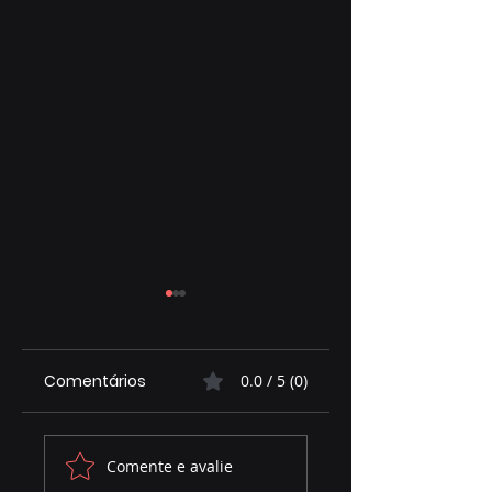
Comentários
0.0 / 5 (0)
Priori EPI protege
Marcelo Miranda
Comente e avalie
seu pai o ano todo
(PP) é destaque