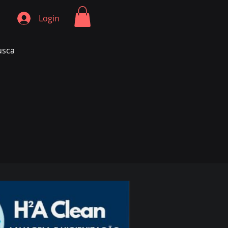
Login
usca