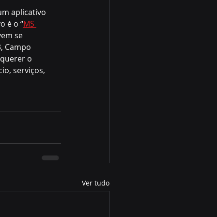
m aplicativo 
o é o “
MS 
vem se  
3, Campo 
equerer o 
o, serviços, 
Ver tudo