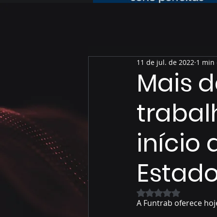
11 de jul. de 2022
1 min 
Mais d
trabal
início
Estad
Avaliado com NaN 
A Funtrab oferece ho