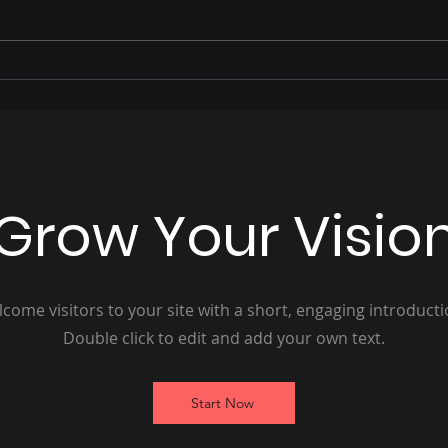
Priori EPI protege seu pai o
Marc
ano todo - Feliz dia dos
dest
Pais
e fo
can
est
Grow Your Visio
come visitors to your site with a short, engaging introduct
Double click to edit and add your own text.
Start Now