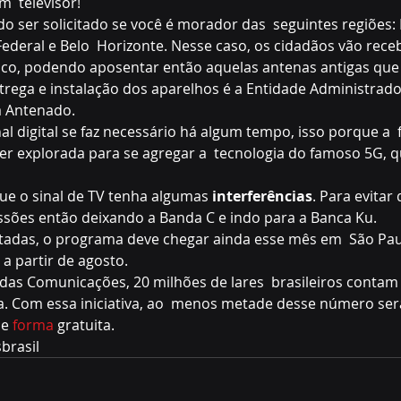
m  televisor!
do ser solicitado se você é morador das  seguintes regiões: 
 Federal e Belo  Horizonte. Nesse caso, os cidadãos vão rec
ólico, podendo aposentar então aquelas antenas antigas qu
trega e instalação dos aparelhos é a Entidade Administrado
a Antenado.
nal digital se faz necessário há algum tempo, isso porque a  
er explorada para se agregar a  tecnologia do famoso 5G, qu
ue o sinal de TV tenha algumas 
interferências
. Para evitar
ssões então deixando a Banda C e indo para a Banca Ku.
itadas, o programa deve chegar ainda esse mês em  São Pau
 a partir de agosto.
das Comunicações, 20 milhões de lares  brasileiros contam
a. Com essa iniciativa, ao  menos metade desse número será
e 
forma
 gratuita.
brasil