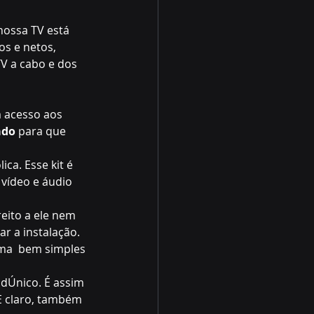
nossa TV está 
s e netos, 
 a cabo e dos 
 acesso aos 
ado
 para que 
ica. Esse kit é 
vídeo e áudio 
eito a ele nem 
r a instalação. 
rma  bem simples 
adÚnico. É assim 
E claro, também 