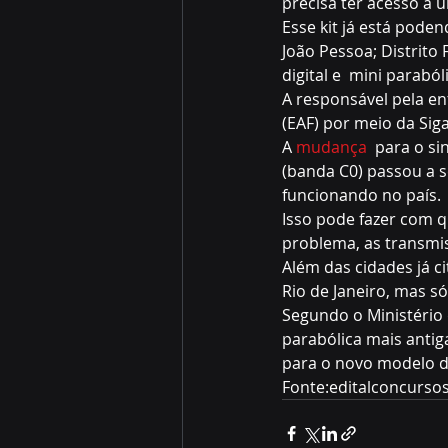
precisa ter acesso a u
Esse kit já está poden
João Pessoa; Distrito
digital e  mini parab
A responsável pela en
(EAF) por meio da Sig
A 
mudança
  para o si
(banda C0) passou a s
funcionando no país.
Isso pode fazer com q
problema, as transmi
Além das cidades já c
Rio de Janeiro, mas só
Segundo o Ministério 
parabólica mais antig
para o novo modelo d
Fonte:editalconcursos