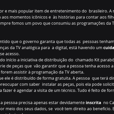
or e mais popular item de entretenimento do  brasileiro. A 
aos momentos icônicos e  às histórias para contar aos filho
empre fomos um povo que consumiu as programações da TV
entido que o governo garanta que todas as  pessoas tenham
nças da TV analógica para  a digital, está havendo um 
cuid
se acesso.
do início a iniciativa de distribuição do  chamado Kit paraból
e de peças que  vão garantir que a pessoa tenha acesso a 
forem assistir à programação da TV aberta.
 ele é distribuído de forma gratuita. A pessoa  que terá dir
eocupar com saber  instalar as peças, pois ela pode solicita
a fazer é agendar a visita de um técnico. Tudo é feito de fo
t, a pessoa precisa apenas estar devidamente 
inscrita
  no C
por meio dos seus dados, se  você tem direito ao benefício. 