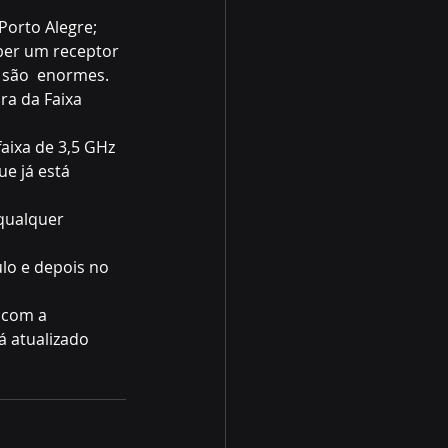
Porto Alegre; 
eber um receptor 
e são  enormes.
ra da Faixa 
faixa de 3,5 GHz 
e já está 
 qualquer 
lo e depois no 
 com a 
 atualizado 