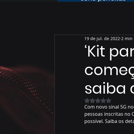
19 de jul. de 2022
2 min 
‘Kit p
começa
saiba 
Avaliado com NaN 
Com novo sinal 5G no 
pessoas inscritas no C
possível. Saiba os deta