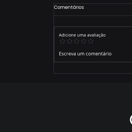
Comentários
Adicione uma avaliação
ZONEAMENTO AMBIENTAL
Escreva um comentário
DO RIO SALOBRA MOBILIZA
LIDERANÇAS EM MIRANDA