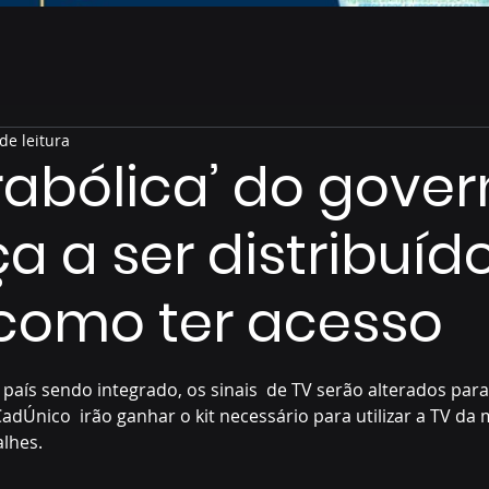
de leitura
arabólica’ do gove
 a ser distribuído
como ter acesso
de 5 estrelas.
país sendo integrado, os sinais  de TV serão alterados para
adÚnico  irão ganhar o kit necessário para utilizar a TV da
lhes. 