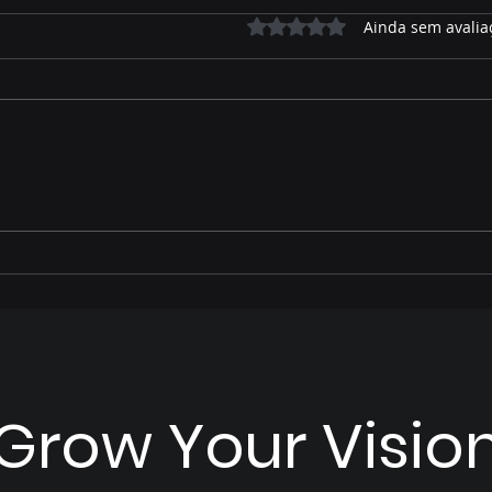
Avaliado com 0 de 5 estrelas.
Ainda sem avalia
José Alfredo relembra
Prio
parte de sua trajetória de
ano 
vida e como foi acolhido
Pais
por Hélio Peluffo
Grow Your Visio