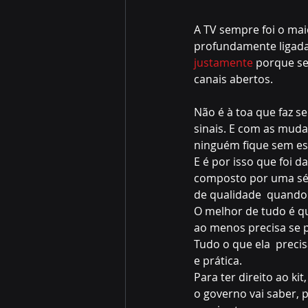
A TV sempre foi o mai
profundamente ligada 
justamente
 porque s
canais abertos.
Não é à toa que faz s
sinais. E com as muda
ninguém fique sem es
E é por isso que foi da
composto por uma séri
de qualidade  quando 
O melhor de tudo é que
ao menos precisa se pr
Tudo o que ela  precis
e prática.
Para ter direito ao ki
o governo vai saber, 