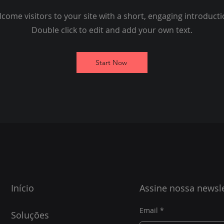
come visitors to your site with a short, engaging introduct
Double click to edit and add your own text.
Start Now
Início
Assine nossa newsle
Email
Soluções