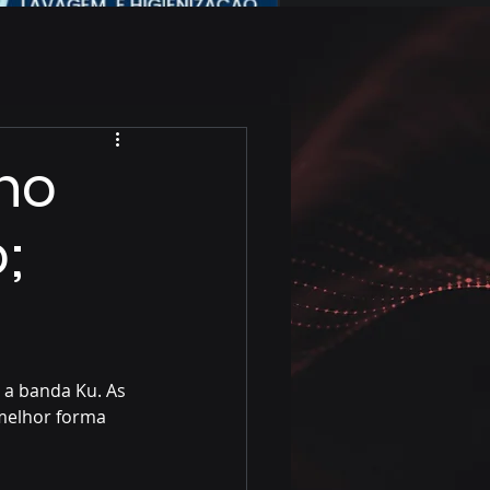
rno
;
 a banda Ku. As 
 melhor forma  