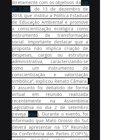
diretamente com os objetivos da
 Lei 
nº 5.287
, de 13 de dezembro de 
2018, que institui a Política Estadual 
de Educação Ambiental e promove 
a conscientização ecológica como 
instrumento de transformação 
social. Importante destacar que a 
proposta não implica criação de 
despesas, cargos ou estrutura 
administrativa, caracterizando-se 
como um instrumento de 
conscientização e valorização 
simbólica”, explicou Renato Câmara.
O assunto foi debatido de forma 
virtual em reunião realizada 
recentemente na Assembleia 
Legislativa no dia 2 de setembro 
(reveja 
aqui
). Durante o evento, foi 
informado que Mato Grosso do Sul 
deverá apresentar na 15ª Reunião 
da Conferência das Partes (COP15), 