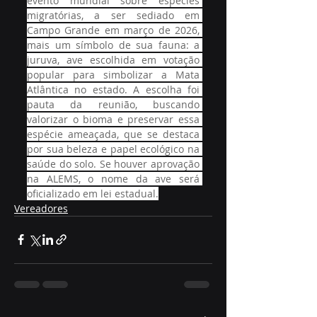
evento mundial sobre espécies 
migratórias, a ser sediado em 
Campo Grande em março de 2026, 
mais um símbolo de sua fauna: a 
juruva, ave escolhida em votação 
popular para simbolizar a Mata 
Atlântica no estado. A escolha foi 
pauta da reunião, buscando 
valorizar o bioma e preservar essa 
espécie ameaçada, que se destaca 
por sua beleza e papel ecológico na 
saúde do solo. Se houver aprovação 
na ALEMS, o nome da ave será 
oficializado em lei estadual.
Vereadores