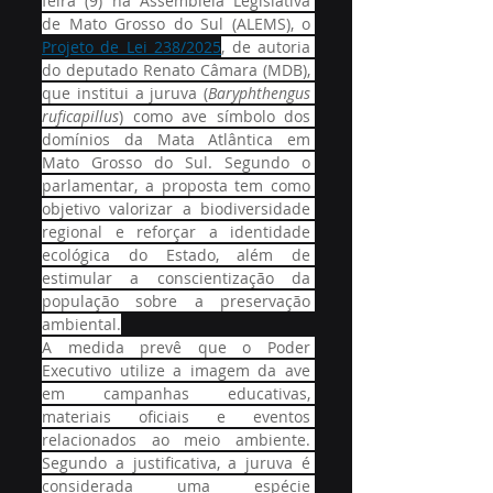
feira (9) na Assembleia Legislativa 
de Mato Grosso do Sul (ALEMS), o 
Projeto de Lei 238/2025
, de autoria 
do deputado Renato Câmara (MDB), 
que institui a juruva (
Baryphthengus 
ruficapillus
) como ave símbolo dos 
domínios da Mata Atlântica em 
Mato Grosso do Sul. Segundo o 
parlamentar, a proposta tem como 
objetivo valorizar a biodiversidade 
regional e reforçar a identidade 
ecológica do Estado, além de 
estimular a conscientização da 
população sobre a preservação 
ambiental.
A medida prevê que o Poder 
Executivo utilize a imagem da ave 
em campanhas educativas, 
materiais oficiais e eventos 
relacionados ao meio ambiente. 
Segundo a justificativa, a juruva é 
considerada uma espécie 