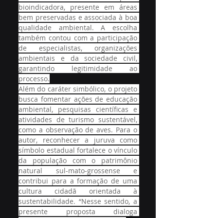
bioindicadora, presente em áreas 
bem preservadas e associada à boa 
qualidade ambiental. A escolha 
também contou com a participação 
de especialistas, organizações 
ambientais e da sociedade civil, 
garantindo legitimidade ao 
processo.
Além do caráter simbólico, o projeto 
busca fomentar ações de educação 
ambiental, pesquisas científicas e 
atividades de turismo sustentável, 
como a observação de aves. Para o 
autor, reconhecer a juruva como 
símbolo estadual fortalece o vínculo 
da população com o patrimônio 
natural sul-mato-grossense e 
contribui para a formação de uma 
cultura cidadã orientada à 
sustentabilidade. “Nesse sentido, a 
presente proposta dialoga 