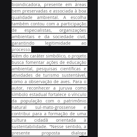
bioindicadora, presente em áreas 
bem preservadas e associada à boa 
qualidade ambiental. A escolha 
também contou com a participação 
de especialistas, organizações 
ambientais e da sociedade civil, 
garantindo legitimidade ao 
processo.
Além do caráter simbólico, o projeto 
busca fomentar ações de educação 
ambiental, pesquisas científicas e 
atividades de turismo sustentável, 
como a observação de aves. Para o 
autor, reconhecer a juruva como 
símbolo estadual fortalece o vínculo 
da população com o patrimônio 
natural sul-mato-grossense e 
contribui para a formação de uma 
cultura cidadã orientada à 
sustentabilidade. “Nesse sentido, a 
presente proposta dialoga 