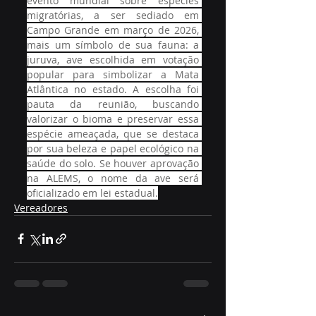
evento mundial sobre espécies 
migratórias, a ser sediado em 
Campo Grande em março de 2026, 
mais um símbolo de sua fauna: a 
juruva, ave escolhida em votação 
popular para simbolizar a Mata 
Atlântica no estado. A escolha foi 
pauta da reunião, buscando 
valorizar o bioma e preservar essa 
espécie ameaçada, que se destaca 
por sua beleza e papel ecológico na 
saúde do solo. Se houver aprovação 
na ALEMS, o nome da ave será 
oficializado em lei estadual.
Vereadores