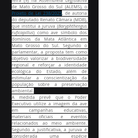
feira (9) na Assembleia Legislativa 
de Mato Grosso do Sul (ALEMS), o 
Projeto de Lei 238/2025
, de autoria 
do deputado Renato Câmara (MDB), 
que institui a juruva (
Baryphthengus 
ruficapillus
) como ave símbolo dos 
domínios da Mata Atlântica em 
Mato Grosso do Sul. Segundo o 
parlamentar, a proposta tem como 
objetivo valorizar a biodiversidade 
regional e reforçar a identidade 
ecológica do Estado, além de 
estimular a conscientização da 
população sobre a preservação 
ambiental.
A medida prevê que o Poder 
Executivo utilize a imagem da ave 
em campanhas educativas, 
materiais oficiais e eventos 
relacionados ao meio ambiente. 
Segundo a justificativa, a juruva é 
considerada uma espécie 