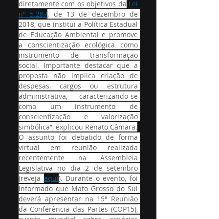
diretamente com os objetivos da
 Lei 
nº 5.287
, de 13 de dezembro de 
2018, que institui a Política Estadual 
de Educação Ambiental e promove 
a conscientização ecológica como 
instrumento de transformação 
social. Importante destacar que a 
proposta não implica criação de 
despesas, cargos ou estrutura 
administrativa, caracterizando-se 
como um instrumento de 
conscientização e valorização 
simbólica”, explicou Renato Câmara.
O assunto foi debatido de forma 
virtual em reunião realizada 
recentemente na Assembleia 
Legislativa no dia 2 de setembro 
(reveja 
aqui
). Durante o evento, foi 
informado que Mato Grosso do Sul 
deverá apresentar na 15ª Reunião 
da Conferência das Partes (COP15), 