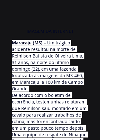
IMAGEM DA INTERNET
Maracaju (MS)
 – Um trágico 
acidente resultou na morte de 
Reinilson Batista de Oliveira Lima, 
31 anos, na noite do último 
domingo (22), em uma fazenda 
localizada às margens da MS-460, 
em Maracaju, a 160 km de Campo 
Grande.
De acordo com o boletim de 
ocorrência, testemunhas relataram 
que Reinilson saiu montado em um 
cavalo para realizar trabalhos de 
rotina, mas foi encontrado caído 
em um pasto pouco tempo depois. 
Uma equipe de resgate de Nioaque 