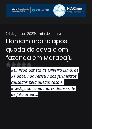
24 de jun. de 2025
1 min de leitura
Homem morre após
queda de cavalo em
fazenda em Maracaju
Avaliado com NaN de 5 estrelas.
Reinilson Batista de Oliveira Lima, de 
31 anos, não resistiu aos ferimentos 
causados pela queda; caso é 
investigado como morte decorrente 
de fato atípico.