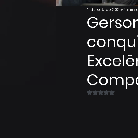
1 de set. de 2025
2 min d
Gerson
conqui
Excel
Compet
Avaliado com NaN 