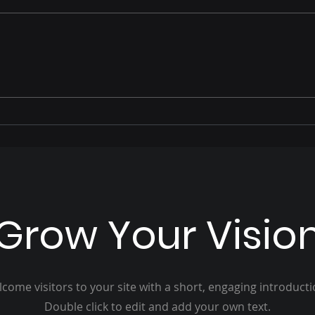
Priori EPI protege seu pai o
Marc
ano todo - Feliz dia dos
dest
Pais
e fo
can
est
Grow Your Visio
come visitors to your site with a short, engaging introduct
Double click to edit and add your own text.