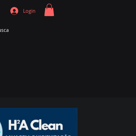
Login
usca