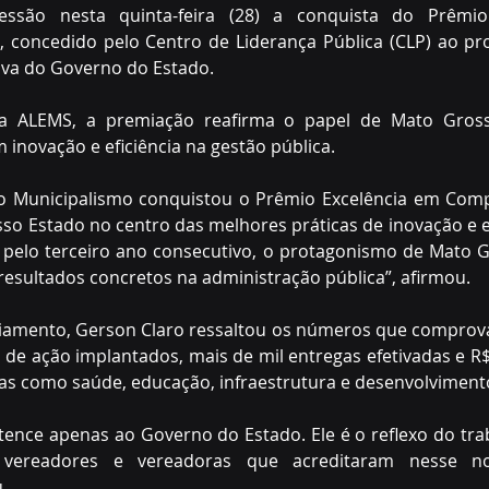
essão nesta quinta-feira (28) a conquista do Prêmio
, concedido pelo Centro de Liderança Pública (CLP) ao pr
tiva do Governo do Estado.
da ALEMS, a premiação reafirma o papel de Mato Gros
 inovação e eficiência na gestão pública.
 Municipalismo conquistou o Prêmio Excelência em Compe
so Estado no centro das melhores práticas de inovação e efi
, pelo terceiro ano consecutivo, o protagonismo de Mato 
e resultados concretos na administração pública”, afirmou.
iamento, Gerson Claro ressaltou os números que comprov
de ação implantados, mais de mil entregas efetivadas e R
as como saúde, educação, infraestrutura e desenvolvimento
ence apenas ao Governo do Estado. Ele é o reflexo do trab
as, vereadores e vereadoras que acreditaram nesse 
.