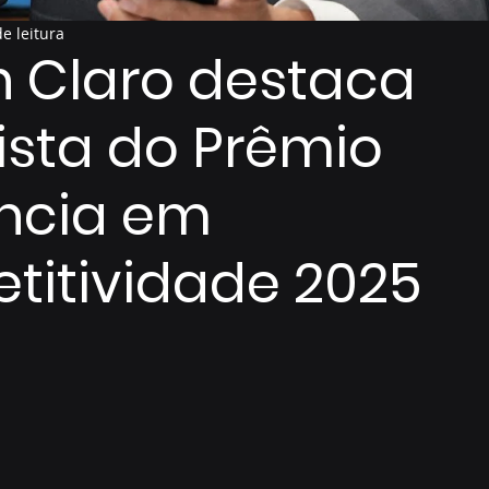
e leitura
 Claro destaca
sta do Prêmio
ência em
itividade 2025
de 5 estrelas.