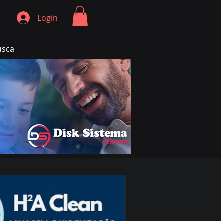
Login
usca