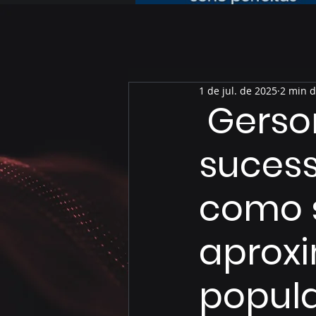
1 de jul. de 2025
2 min d
Gerson
sucess
como 
aproxi
popul