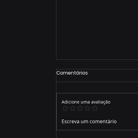
Comentários
Adicione uma avaliação
José Alfredo relembra
Escreva um comentário
parte de sua trajetória de
vida e como foi acolhido