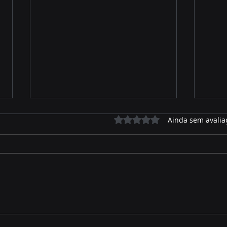
Avaliado com 0 de 5 estrelas.
Ainda sem avalia
Priori EPI protege seu pai o
Marc
ano todo - Feliz dia dos
dest
Pais
e fo