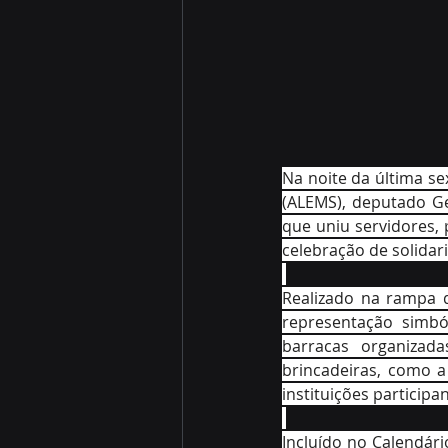
Na noite da última se
(ALEMS), deputado Ger
que uniu servidores,
celebração de solidari
Realizado na rampa d
representação simbó
barracas organizada
brincadeiras, como a
instituições participa
Incluído no Calendári