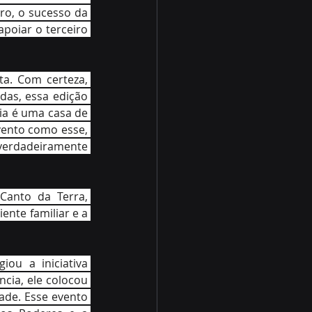
o, o sucesso da 
oiar o terceiro 
a. Com certeza, 
das, essa edição 
ia é uma casa de 
ento como esse, 
verdadeiramente 
anto da Terra, 
ente familiar e a 
ou a iniciativa 
cia, ele colocou 
ade. Esse evento 