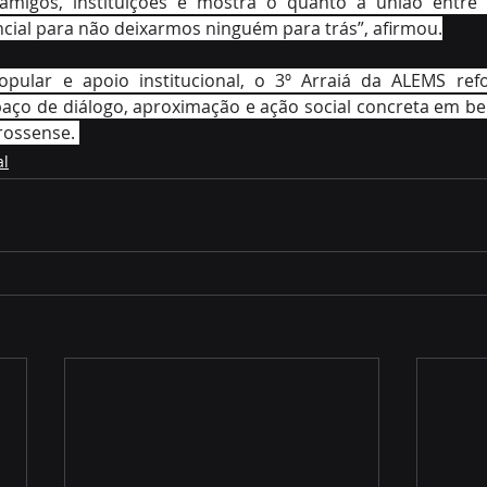
, amigos, instituições e mostra o quanto a união entre
encial para não deixarmos ninguém para trás”, afirmou.
pular e apoio institucional, o 3º Arraiá da ALEMS refo
ço de diálogo, aproximação e ação social concreta em bene
rossense. 
al