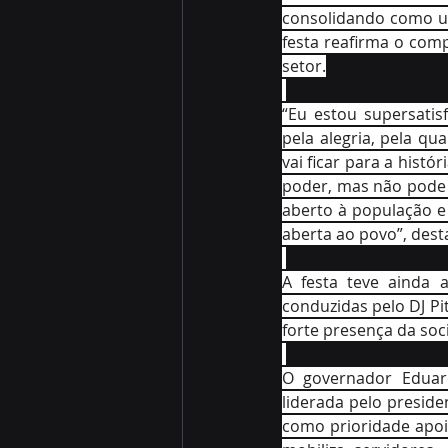
consolidando como um
festa reafirma o com
setor.
“Eu estou supersatis
pela alegria, pela qu
vai ficar para a hist
poder, mas não pode 
aberto à população e
aberta ao povo”, des
A festa teve ainda 
conduzidas pelo DJ Pit
forte presença da soc
O governador Eduard
liderada pelo preside
como prioridade apoia