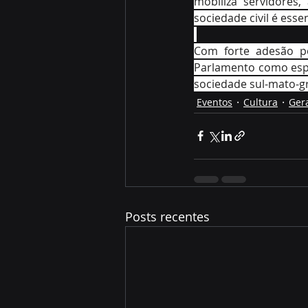
mobiliza servidores
sociedade civil é ess
Com forte adesão po
Parlamento como espa
sociedade sul-mato-g
Eventos
Cultura
Ger
Posts recentes