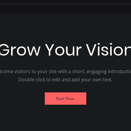
can
est
Grow Your Visio
come visitors to your site with a short, engaging introduct
Double click to edit and add your own text.
Start Now