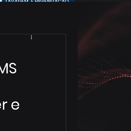
EMS
r e