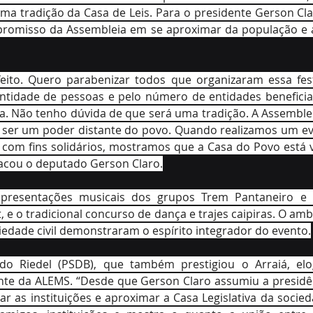
a tradição da Casa de Leis. Para o presidente Gerson Clar
promisso da Assembleia em se aproximar da população e ap
feito. Quero parabenizar todos que organizaram essa fest
antidade de pessoas e pelo número de entidades beneficia
ória. Não tenho dúvida de que será uma tradição. A Assemble
ser um poder distante do povo. Quando realizamos um ev
 com fins solidários, mostramos que a Casa do Povo está 
tacou o deputado Gerson Claro.
apresentações musicais dos grupos Trem Pantaneiro e C
, e o tradicional concurso de dança e trajes caipiras. O ambi
iedade civil demonstraram o espírito integrador do evento.
o Riedel (PSDB), que também prestigiou o Arraiá, elogi
nte da ALEMS. “Desde que Gerson Claro assumiu a presidên
r as instituições e aproximar a Casa Legislativa da socied