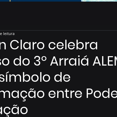
e leitura
 Claro celebra
o do 3º Arraiá AL
símbolo de
mação entre Pode
ação