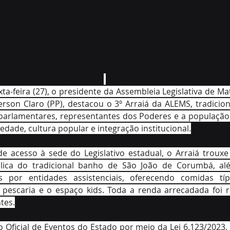
xta-feira (27), o presidente da Assembleia Legislativa de Ma
son Claro (PP), destacou o 3º Arraiá da ALEMS, tradicion
 parlamentares, representantes dos Poderes e a populaçã
edade, cultura popular e integração institucional.
e acesso à sede do Legislativo estadual, o Arraiá trouxe
lica do tradicional banho de São João de Corumbá, alé
s por entidades assistenciais, oferecendo comidas típi
 pescaria e o espaço kids. Toda a renda arrecadada foi re
ntes.
o Oficial de Eventos do Estado por meio da Lei 6.123/2023,