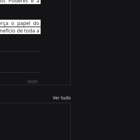
 os Poderes e a 
rça o papel do 
fício de toda a 
Ver tudo