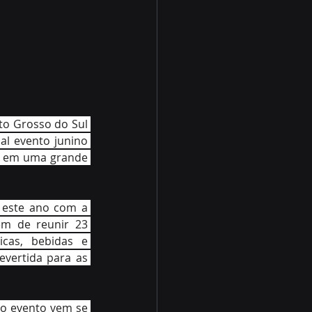
to Grosso do Sul 
al evento junino 
o em uma grande 
 este ano com a 
m de reunir 23 
cas, bebidas e 
vertida para as 
 o evento vem se 