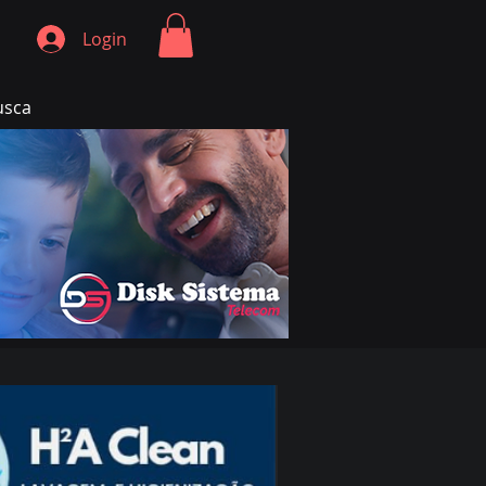
Login
usca