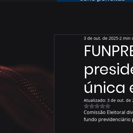
3 de out. de 2025
2 min 
FUNPR
presid
única
Atualizado:
3 de out. de
Avaliado com NaN 
Comissão Eleitoral div
fundo previdenciário 