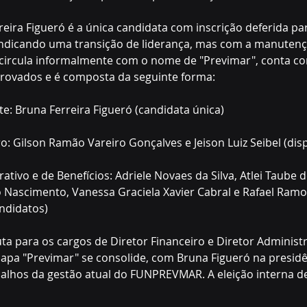
reira Figueró é a única candidata com inscrição deferida pa
 indicando uma transição de liderança, mas com a manutenç
á circula informalmente com o nome de "Previmar", conta co
provados e é composta da seguinte forma:
te: Bruna Ferreira Figueró (candidata única)
ro: Gilson Ramão Vareiro Gonçalves e Jeison Luiz Seibel (di
ativo e de Benefícios: Adriele Novaes da Silva, Atlei Taube d
o Nascimento, Vanessa Graciela Xavier Cabral e Rafael Ramo
ndidatos)
ta para os cargos de Diretor Financeiro e Diretor Administra
hapa "Previmar" se consolide, com Bruna Figueró na presidê
alhos da gestão atual do FUNPREVMAR. A eleição interna de