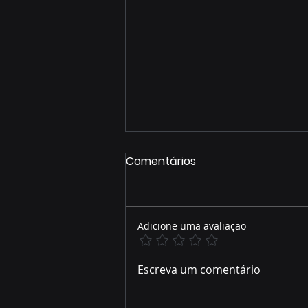
Comentários
Adicione uma avaliação
Prefeitura de Maracaju e
Escreva um comentário
Governo do Estado
entregam prolongamento