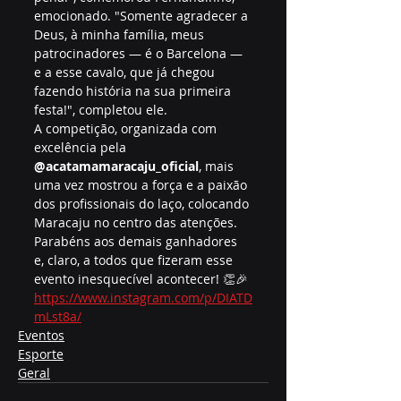
emocionado. "Somente agradecer a 
Deus, à minha família, meus 
patrocinadores — é o Barcelona — 
e a esse cavalo, que já chegou 
fazendo história na sua primeira 
festa!", completou ele.
A competição, organizada com 
excelência pela 
@acatamamaracaju_oficial
, mais 
uma vez mostrou a força e a paixão 
dos profissionais do laço, colocando 
Maracaju no centro das atenções.
Parabéns aos demais ganhadores 
e, claro, a todos que fizeram esse 
evento inesquecível acontecer! 👏🎉
https://www.instagram.com/p/DIATD
mLst8a/
Eventos
Esporte
Geral