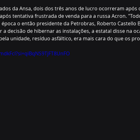
tados da Ansa, dois dos três anos de lucro ocorreram após
após tentativa frustrada de venda para a russa Acron. "Tod
na época o então presidente da Petrobras, Roberto Castello 
a decisão de hibernar as instalações, a estatal disse na oc
ela unidade, resíduo asfáltico, era mais cara do que os prod
jzmdkFcI?si=qiBqNS9TjFT8UnFO