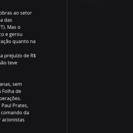
obras ao setor 
ma das 
T). Mas o 
co e gerou 
ração quanto na 
a prejuízo de R$ 
ão teve 
anas, sem 
 Folha de 
perações.
Paul Prates, 
o comando da 
 acionistas 