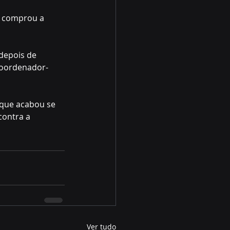
, comprou a 
depois de 
 coordenador-
 que acabou se 
contra a 
Ver tudo