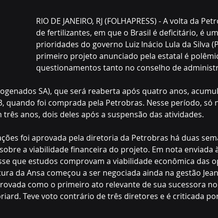
RIO DE JANEIRO, RJ (FOLHAPRESS) - A volta da Petr
de fertilizantes, em que o Brasil é deficitário, é u
prioridades do governo Luiz Inácio Lula da Silva (P
primeiro projeto anunciado pela estatal é polêmi
questionamentos tanto no conselho de administ
rogenados SA), que será reaberta após quatro anos, acumul
3, quando foi comprada pela Petrobras. Nesse período, só n
 três anos, dois deles após a suspensão das atividades.
ções foi aprovada pela diretoria da Petrobras há duas sem
obre a viabilidade financeira do projeto. Em nota enviada à
isse que estudos comprovam a viabilidade econômica das o
ura da Ansa começou a ser negociada ainda na gestão Jean 
ovada como o primeiro ato relevante de sua sucessora n
ard. Teve voto contrário de três diretores e é criticada por