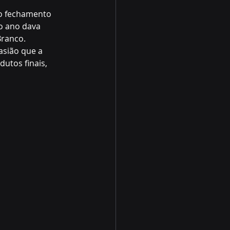
 o fechamento 
o ano dava 
Branco.
asião que a 
utos finais, 