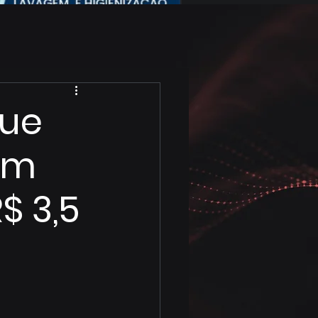
que
em
$ 3,5