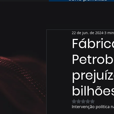
22 de jun. de 2024
3 min
Fábric
Petrob
prejuí
bilhõe
Avaliado com NaN 
Intervenção política n