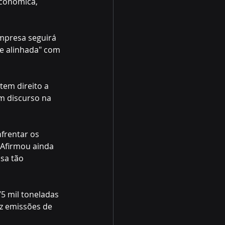
econômica, 
mpresa seguirá 
te alinhada" com 
em direito a 
m discurso na 
nfrentar os 
 Afirmou ainda 
sa tão 
5 mil toneladas 
z emissões de 