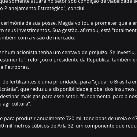
 que somente atuará no setor sob condição de viabilidade 
 Planejamento Estratégico", conclui.
 cerimônia de sua posse, Magda voltou a prometer que a e
em seus investimentos. Sua gestão, afirmou, está "totalmen
também com a visão de mercado.
hum acionista tenha um centavo de prejuízo. Se investiu, t
vestimento", reforçou o presidente da República, também e
da Petrobras.
r de fertilizantes é uma prioridade, para "ajudar o Brasil a e
Ucrânia", que reduziu a disponibilidade global dos insumos.
destinar mais gás para esse setor, "fundamental para a nos
 agricultura".
 para produzir anualmente 720 mil toneladas de ureia e 47
50 mil metros cúbicos de Arla 32, um componente que redu