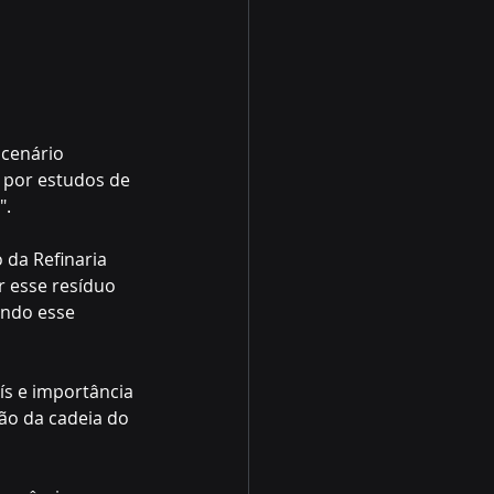
cenário 
 por estudos de 
".
da Refinaria 
r esse resíduo 
undo esse 
ís e importância 
ção da cadeia do 