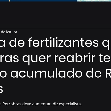
 de leitura
a de fertilizantes 
ras quer reabrir t
zo acumulado de R
s
de 5 estrelas.
a Petrobras deve aumentar, diz especialista.