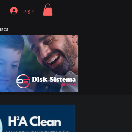
Login
usca