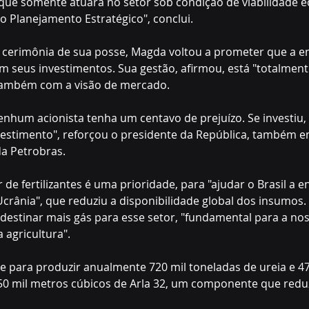
 que somente atuará no setor sob condição de viabilidade 
 Planejamento Estratégico", conclui.
 cerimônia de sua posse, Magda voltou a prometer que a e
em seus investimentos. Sua gestão, afirmou, está "totalmen
também com a visão de mercado.
hum acionista tenha um centavo de prejuízo. Se investiu, t
vestimento", reforçou o presidente da República, também e
da Petrobras.
r de fertilizantes é uma prioridade, para "ajudar o Brasil a e
Ucrânia", que reduziu a disponibilidade global dos insumos.
destinar mais gás para esse setor, "fundamental para a nos
 agricultura".
 para produzir anualmente 720 mil toneladas de ureia e 47
50 mil metros cúbicos de Arla 32, um componente que redu