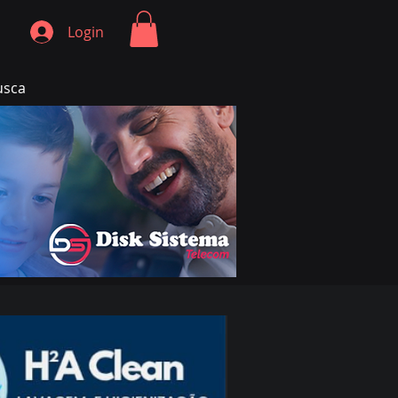
Login
usca