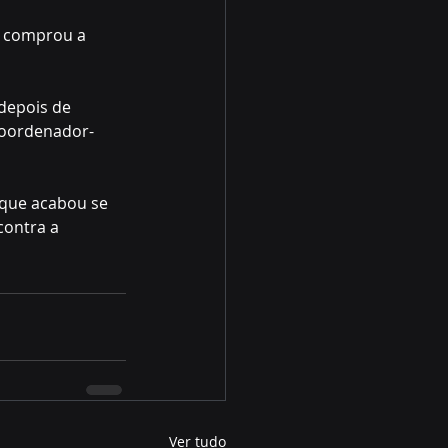
, comprou a 
depois de 
 coordenador-
 que acabou se 
contra a 
Ver tudo