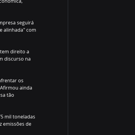
econômica, 
mpresa seguirá 
te alinhada" com 
em direito a 
m discurso na 
nfrentar os 
 Afirmou ainda 
sa tão 
5 mil toneladas 
z emissões de 