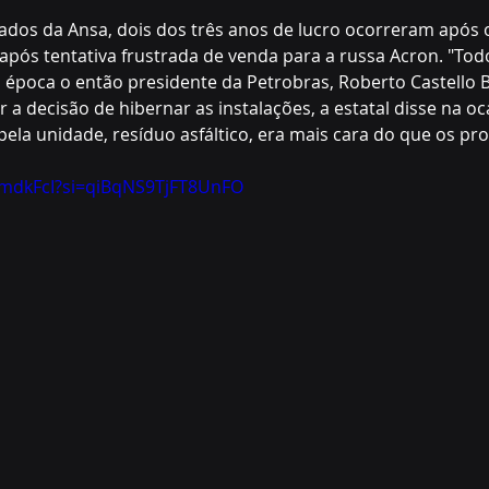
tados da Ansa, dois dos três anos de lucro ocorreram após
após tentativa frustrada de venda para a russa Acron. "Tod
na época o então presidente da Petrobras, Roberto Castello 
a decisão de hibernar as instalações, a estatal disse na oc
ela unidade, resíduo asfáltico, era mais cara do que os prod
jzmdkFcI?si=qiBqNS9TjFT8UnFO