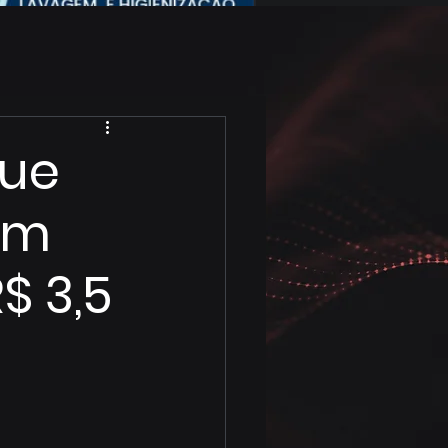
que
em
$ 3,5