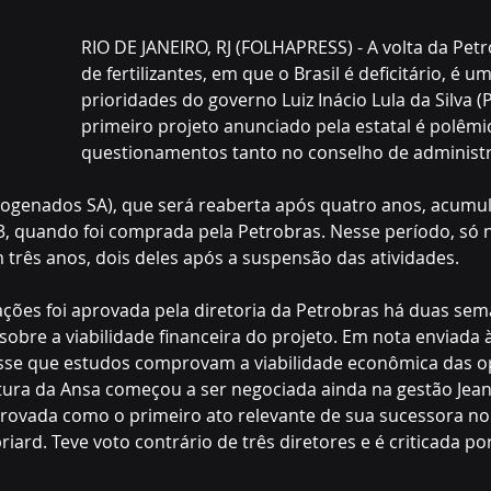
RIO DE JANEIRO, RJ (FOLHAPRESS) - A volta da Petr
de fertilizantes, em que o Brasil é deficitário, é u
prioridades do governo Luiz Inácio Lula da Silva (P
primeiro projeto anunciado pela estatal é polêmi
questionamentos tanto no conselho de administ
rogenados SA), que será reaberta após quatro anos, acumul
3, quando foi comprada pela Petrobras. Nesse período, só n
 três anos, dois deles após a suspensão das atividades.
ções foi aprovada pela diretoria da Petrobras há duas sem
obre a viabilidade financeira do projeto. Em nota enviada à
isse que estudos comprovam a viabilidade econômica das o
ura da Ansa começou a ser negociada ainda na gestão Jean 
ovada como o primeiro ato relevante de sua sucessora n
ard. Teve voto contrário de três diretores e é criticada por