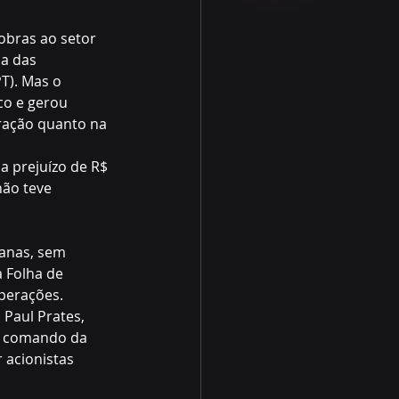
obras ao setor 
ma das 
T). Mas o 
co e gerou 
ração quanto na 
a prejuízo de R$ 
ão teve 
anas, sem 
 Folha de 
perações.
Paul Prates, 
o comando da 
 acionistas 