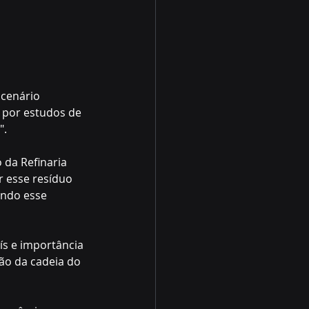
cenário 
 por estudos de 
".
da Refinaria 
r esse resíduo 
undo esse 
ís e importância 
ção da cadeia do 