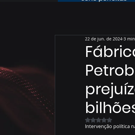
22 de jun. de 2024
3 min
Fábric
Petrob
prejuí
bilhõe
Avaliado com NaN 
Intervenção política n