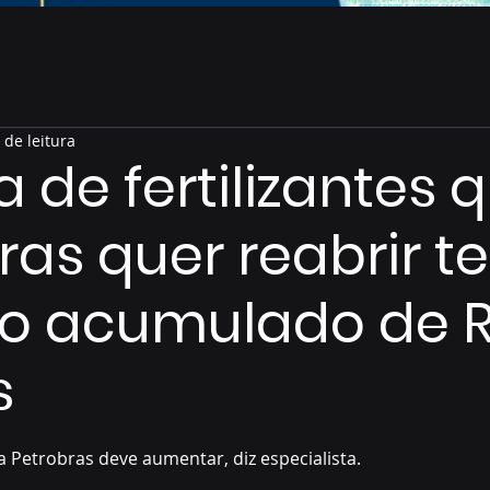
 de leitura
a de fertilizantes 
ras quer reabrir t
zo acumulado de R
s
de 5 estrelas.
a Petrobras deve aumentar, diz especialista.