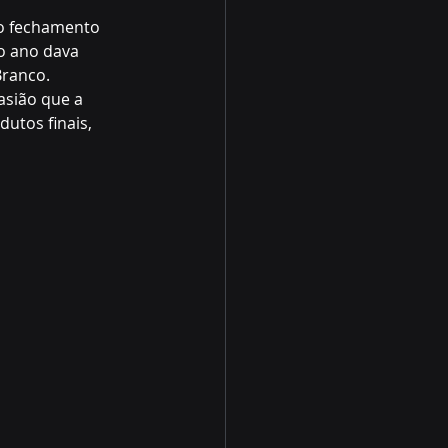
 o fechamento 
o ano dava 
Branco.
asião que a 
utos finais, 