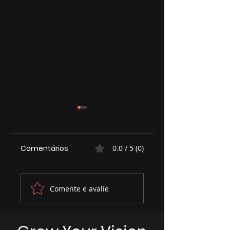
Comentários
0.0 / 5 (0)
Assembleia
MARACA NA TELA
Comente e avalie
contribui para
ESTREIA COM
ambiente
BATEPAPO
favorável ao
DESCONTRÁIDO E