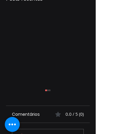
Comentários
0.0 / 5 (0)
José Alfredo
Priori EPI protege