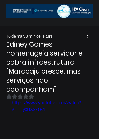
16 de mar.
3 min de leitura
Ediney Gomes
homenageia servidor e
cobra infraestrutura:
"Maracaju cresce, mas
serviços não
acompanham"
Avaliado com NaN de 5 estrelas.
https://www.youtube.com/watch?
v=HHycHX67sR4