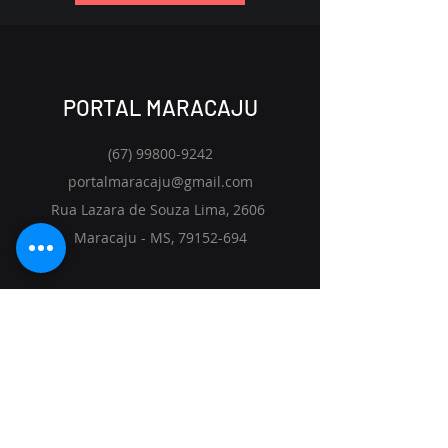
PORTAL MARACAJU
(67) 99800-9242
portalmaracaju@gmail.com
Rua Lazara de Souza Lima, 2606
Maracaju - MS,
79152-694
Início
Soluções
Visão