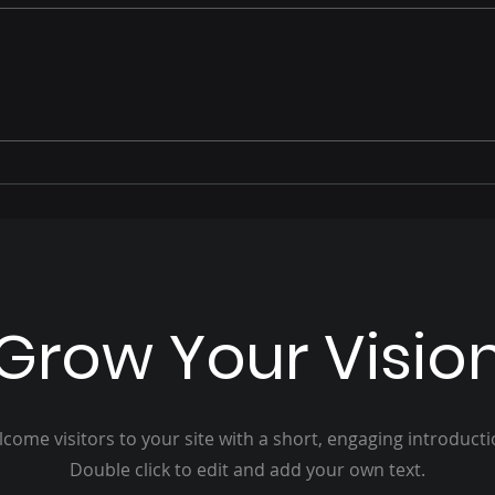
José Alfredo relembra
Prio
parte de sua trajetória de
ano 
vida e como foi acolhido
Pais
por Hélio Peluffo
Grow Your Visio
come visitors to your site with a short, engaging introduct
Double click to edit and add your own text.