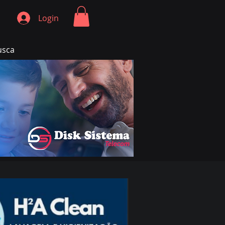
Login
usca