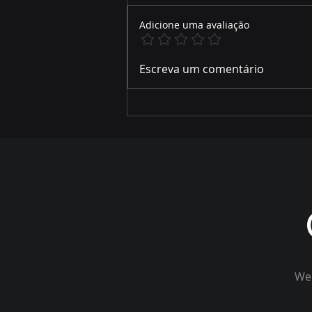
Adicione uma avaliação
ZONEAMENTO AMBIENTAL
Escreva um comentário
DO RIO SALOBRA MOBILIZA
LIDERANÇAS EM MIRANDA
Wel